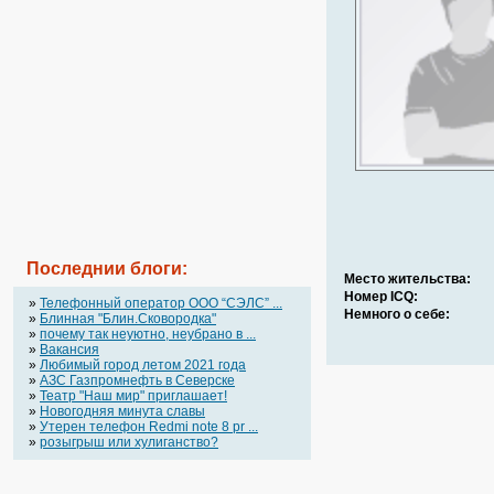
Последнии блоги:
Место жительства:
Номер ICQ:
»
Телефонный оператор OOO “СЭЛС” ...
Немного о себе:
»
Блинная "Блин.Сковородка"
»
почему так неуютно, неубрано в ...
»
Вакансия
»
Любимый город летом 2021 года
»
АЗС Газпромнефть в Северске
»
Театр "Наш мир" приглашает!
»
Новогодняя минута славы
»
Утерен телефон Redmi note 8 pr ...
»
розыгрыш или хулиганство?