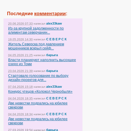
Последние
комментарии
:
alex33kaw
20.06.2026 07:33
написал
Из-за крупной задолженности по
алиментам северчанин...
С Е В Е Р С К
19.05.2026 14:30
написал
Житель Северска под давлением
мошенников вскрыл сейф...
барыга
04.05.2026 21:25
написал
Власти планируют наполнить высохшее
озеро из Томи
барыга
23.04.2026 21:39
написал
Стартовало голосование по выбору
дизайн-проектов для...
alex33kaw
07.04.2026 15:18
написал
Конкурс чтецов «Колокол Чернобыля»
С Е В Е Р С К
04.04.2026 18:35
написал
Две невестки подрались на юбилее
свекрови
С Е В Е Р С К
04.04.2026 18:34
написал
Две невестки подрались на юбилее
свекрови
барыга
27.03.2026 19:54
написал