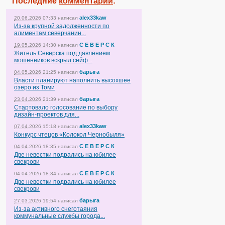
Последние
комментарии
:
alex33kaw
20.06.2026 07:33
написал
Из-за крупной задолженности по
алиментам северчанин...
С Е В Е Р С К
19.05.2026 14:30
написал
Житель Северска под давлением
мошенников вскрыл сейф...
барыга
04.05.2026 21:25
написал
Власти планируют наполнить высохшее
озеро из Томи
барыга
23.04.2026 21:39
написал
Стартовало голосование по выбору
дизайн-проектов для...
alex33kaw
07.04.2026 15:18
написал
Конкурс чтецов «Колокол Чернобыля»
С Е В Е Р С К
04.04.2026 18:35
написал
Две невестки подрались на юбилее
свекрови
С Е В Е Р С К
04.04.2026 18:34
написал
Две невестки подрались на юбилее
свекрови
барыга
27.03.2026 19:54
написал
Из-за активного снеготаяния
коммунальные службы города...