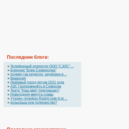
Последнии блоги:
»
Телефонный оператор OOO “СЭЛС” ...
»
Блинная "Блин.Сковородка"
»
почему так неуютно, неубрано в ...
»
Вакансия
»
Любимый город летом 2021 года
»
АЗС Газпромнефть в Северске
»
Театр "Наш мир" приглашает!
»
Новогодняя минута славы
»
Утерен телефон Redmi note 8 pr ...
»
розыгрыш или хулиганство?