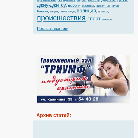
,
,
,
,
,
бразильское джиу-джитсу
видео
выборы
депутаты
джиу-джитсу
дороги
,
,
,
,
жалобы
животные
клуб
полиция
,
,
,
,
,
Банзай
люди
пешеходы
прикол
происшествия
спорт
,
,
школы
Показать все теги
Архив статей: