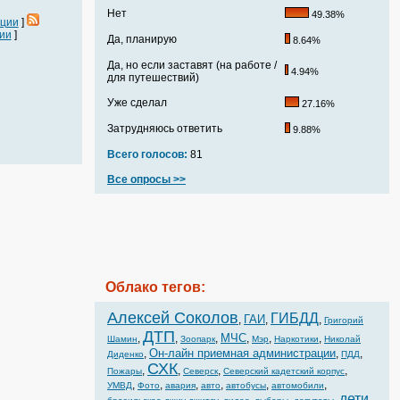
Нет
49.38%
ации
]
ии
]
Да, планирую
8.64%
Да, но если заставят (на работе /
4.94%
для путешествий)
Уже сделал
27.16%
Затрудняюсь ответить
9.88%
Всего голосов:
81
Все опросы >>
Облако тегов:
Алексей Соколов
ГИБДД
ГАИ
,
,
,
Григорий
ДТП
МЧС
,
,
,
,
,
,
Шамин
Зоопарк
Мэр
Наркотики
Николай
Он-лайн приемная администрации
,
,
,
Диденко
ПДД
СХК
,
,
,
,
Пожары
Северск
Северский кадетский корпус
,
,
,
,
,
,
УМВД
Фото
авария
авто
автобусы
автомобили
дети