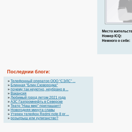
Место жительств
Номер ICQ:
Немного о себе:
Последнии блоги:
»
Телефонный оператор OOO “СЭЛС” ...
»
Блинная "Блин.Сковородка"
»
почему так неуютно, неубрано в ...
»
Вакансия
»
Любимый город летом 2021 года
»
АЗС Газпромнефть в Северске
»
Театр "Наш мир" приглашает!
»
Новогодняя минута славы
»
Утерен телефон Redmi note 8 pr ...
»
розыгрыш или хулиганство?