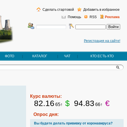
Сделать стартовой
Добавить в избранное
Помощь
RSS
Реклама
Регистрация на сайте!
ФОТО
КАТАЛОГ
ЧАТ
КТО ЕСТЬ КТО
Курс валюты:
82.16
$
94.83
€
65↑
66↑
Опрос дня:
Вы будете делать прививку от коронавируса?