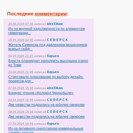
Последние
комментарии
:
alex33kaw
20.06.2026 07:33
написал
Из-за крупной задолженности по алиментам
северчанин...
С Е В Е Р С К
19.05.2026 14:30
написал
Житель Северска под давлением мошенников
вскрыл сейф...
барыга
04.05.2026 21:25
написал
Власти планируют наполнить высохшее озеро
из Томи
барыга
23.04.2026 21:39
написал
Стартовало голосование по выбору дизайн-
проектов для...
alex33kaw
07.04.2026 15:18
написал
Конкурс чтецов «Колокол Чернобыля»
С Е В Е Р С К
04.04.2026 18:35
написал
Две невестки подрались на юбилее свекрови
С Е В Е Р С К
04.04.2026 18:34
написал
Две невестки подрались на юбилее свекрови
барыга
27.03.2026 19:54
написал
Из-за активного снеготаяния коммунальные
службы города...