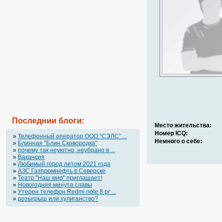
Последнии блоги:
Место жительства:
Номер ICQ:
»
Телефонный оператор OOO “СЭЛС” ...
Немного о себе:
»
Блинная "Блин.Сковородка"
»
почему так неуютно, неубрано в ...
»
Вакансия
»
Любимый город летом 2021 года
»
АЗС Газпромнефть в Северске
»
Театр "Наш мир" приглашает!
»
Новогодняя минута славы
»
Утерен телефон Redmi note 8 pr ...
»
розыгрыш или хулиганство?