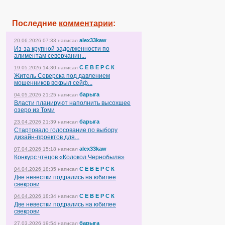
Последние
комментарии
:
alex33kaw
20.06.2026 07:33
написал
Из-за крупной задолженности по
алиментам северчанин...
С Е В Е Р С К
19.05.2026 14:30
написал
Житель Северска под давлением
мошенников вскрыл сейф...
барыга
04.05.2026 21:25
написал
Власти планируют наполнить высохшее
озеро из Томи
барыга
23.04.2026 21:39
написал
Стартовало голосование по выбору
дизайн-проектов для...
alex33kaw
07.04.2026 15:18
написал
Конкурс чтецов «Колокол Чернобыля»
С Е В Е Р С К
04.04.2026 18:35
написал
Две невестки подрались на юбилее
свекрови
С Е В Е Р С К
04.04.2026 18:34
написал
Две невестки подрались на юбилее
свекрови
барыга
27.03.2026 19:54
написал