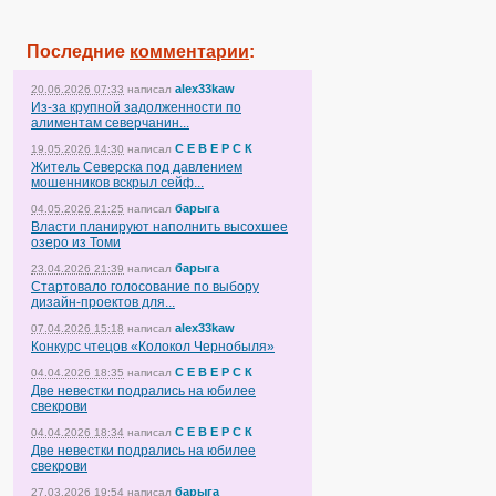
Последние
комментарии
:
alex33kaw
20.06.2026 07:33
написал
Из-за крупной задолженности по
алиментам северчанин...
С Е В Е Р С К
19.05.2026 14:30
написал
Житель Северска под давлением
мошенников вскрыл сейф...
барыга
04.05.2026 21:25
написал
Власти планируют наполнить высохшее
озеро из Томи
барыга
23.04.2026 21:39
написал
Стартовало голосование по выбору
дизайн-проектов для...
alex33kaw
07.04.2026 15:18
написал
Конкурс чтецов «Колокол Чернобыля»
С Е В Е Р С К
04.04.2026 18:35
написал
Две невестки подрались на юбилее
свекрови
С Е В Е Р С К
04.04.2026 18:34
написал
Две невестки подрались на юбилее
свекрови
барыга
27.03.2026 19:54
написал