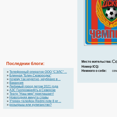
Се
Место жительства:
Последнии блоги:
Номер ICQ:
Немного о себе:
се
»
Телефонный оператор OOO “СЭЛС” ...
»
Блинная "Блин.Сковородка"
»
почему так неуютно, неубрано в ...
»
Вакансия
»
Любимый город летом 2021 года
»
АЗС Газпромнефть в Северске
»
Театр "Наш мир" приглашает!
»
Новогодняя минута славы
»
Утерен телефон Redmi note 8 pr ...
»
розыгрыш или хулиганство?