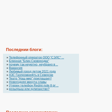
Последнии блоги:
»
Телефонный оператор OOO “СЭЛС” ...
»
Блинная "Блин.Сковородка"
»
почему так неуютно, неубрано в ...
»
Вакансия
»
Любимый город летом 2021 года
»
АЗС Газпромнефть в Северске
»
Театр "Наш мир" приглашает!
»
Новогодняя минута славы
»
Утерен телефон Redmi note 8 pr ...
»
розыгрыш или хулиганство?