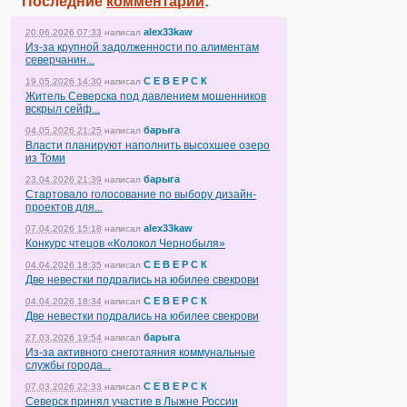
Последние
комментарии
:
alex33kaw
20.06.2026 07:33
написал
Из-за крупной задолженности по алиментам
северчанин...
С Е В Е Р С К
19.05.2026 14:30
написал
Житель Северска под давлением мошенников
вскрыл сейф...
барыга
04.05.2026 21:25
написал
Власти планируют наполнить высохшее озеро
из Томи
барыга
23.04.2026 21:39
написал
Стартовало голосование по выбору дизайн-
проектов для...
alex33kaw
07.04.2026 15:18
написал
Конкурс чтецов «Колокол Чернобыля»
С Е В Е Р С К
04.04.2026 18:35
написал
Две невестки подрались на юбилее свекрови
С Е В Е Р С К
04.04.2026 18:34
написал
Две невестки подрались на юбилее свекрови
барыга
27.03.2026 19:54
написал
Из-за активного снеготаяния коммунальные
службы города...
С Е В Е Р С К
07.03.2026 22:33
написал
Северск принял участие в Лыжне России