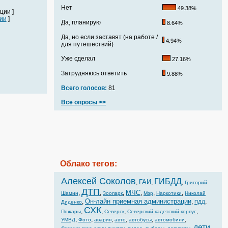
Нет
49.38%
ции ]
ии
]
Да, планирую
8.64%
Да, но если заставят (на работе /
4.94%
для путешествий)
Уже сделал
27.16%
Затрудняюсь ответить
9.88%
Всего голосов:
81
Все опросы >>
Облако тегов:
Алексей Соколов
ГИБДД
ГАИ
,
,
,
Григорий
ДТП
МЧС
,
,
,
,
,
,
Шамин
Зоопарк
Мэр
Наркотики
Николай
Он-лайн приемная администрации
,
,
,
Диденко
ПДД
СХК
,
,
,
,
Пожары
Северск
Северский кадетский корпус
,
,
,
,
,
,
УМВД
Фото
авария
авто
автобусы
автомобили
дети