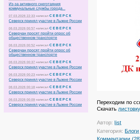
Из-за активного снеготаяния
коммунальные службы города...
С Е В Е Р С К
07.03.2026 22:33
написал
Северск принял участие в Лыжне России
С Е В Е Р С К
06.03.2026 00:57
написал
Северчан просят пройти опрос об
общественном транспорте
С Е В Е Р С К
06.03.2026 00:52
написал
Северчан просят пройти опрос об
общественном транспорте
С Е В Е Р С К
06.03.2026 00:37
написал
Северск принял участие в Лыжне России
С Е В Е Р С К
06.03.2026 00:23
написал
Северск принял участие в Лыжне России
С Е В Е Р С К
06.03.2026 00:18
написал
Северск принял участие в Лыжне России
С Е В Е Р С К
06.03.2026 00:09
написал
Переходим по сс
Северск принял участие в Лыжне России
Скачать
листовку
Автор:
list
Категория:
Блоги
Комментарии (28