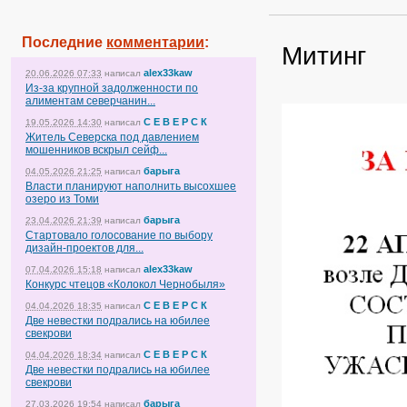
Последние
комментарии
:
Митинг
alex33kaw
20.06.2026 07:33
написал
Из-за крупной задолженности по
алиментам северчанин...
С Е В Е Р С К
19.05.2026 14:30
написал
Житель Северска под давлением
мошенников вскрыл сейф...
барыга
04.05.2026 21:25
написал
Власти планируют наполнить высохшее
озеро из Томи
барыга
23.04.2026 21:39
написал
Стартовало голосование по выбору
дизайн-проектов для...
alex33kaw
07.04.2026 15:18
написал
Конкурс чтецов «Колокол Чернобыля»
С Е В Е Р С К
04.04.2026 18:35
написал
Две невестки подрались на юбилее
свекрови
С Е В Е Р С К
04.04.2026 18:34
написал
Две невестки подрались на юбилее
свекрови
барыга
27.03.2026 19:54
написал