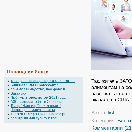
Последнии блоги:
Так, житель ЗАТ
»
Телефонный оператор OOO “СЭЛС” ...
»
Блинная "Блин.Сковородка"
алиментам на со
»
почему так неуютно, неубрано в ...
разыскать спорт
»
Вакансия
»
Любимый город летом 2021 года
оказался в США.
»
АЗС Газпромнефть в Северске
»
Театр "Наш мир" приглашает!
»
Новогодняя минута славы
Автор:
list
»
Утерен телефон Redmi note 8 pr ...
»
розыгрыш или хулиганство?
Категория:
Блоги
Комментарии (21