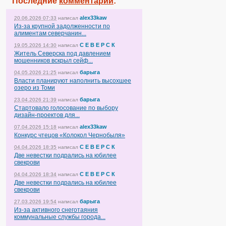
Последние
комментарии
:
alex33kaw
20.06.2026 07:33
написал
Из-за крупной задолженности по
алиментам северчанин...
С Е В Е Р С К
19.05.2026 14:30
написал
Житель Северска под давлением
мошенников вскрыл сейф...
барыга
04.05.2026 21:25
написал
Власти планируют наполнить высохшее
озеро из Томи
барыга
23.04.2026 21:39
написал
Стартовало голосование по выбору
дизайн-проектов для...
alex33kaw
07.04.2026 15:18
написал
Конкурс чтецов «Колокол Чернобыля»
С Е В Е Р С К
04.04.2026 18:35
написал
Две невестки подрались на юбилее
свекрови
С Е В Е Р С К
04.04.2026 18:34
написал
Две невестки подрались на юбилее
свекрови
барыга
27.03.2026 19:54
написал
Из-за активного снеготаяния
коммунальные службы города...