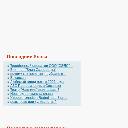
Последнии блоги:
»
Телефонный оператор OOO “СЭЛС” ...
»
Блинная "Блин.Сковородка"
»
почему так неуютно, неубрано в ...
»
Вакансия
»
Любимый город летом 2021 года
»
АЗС Газпромнефть в Северске
»
Театр "Наш мир" приглашает!
»
Новогодняя минута славы
»
Утерен телефон Redmi note 8 pr ...
»
розыгрыш или хулиганство?