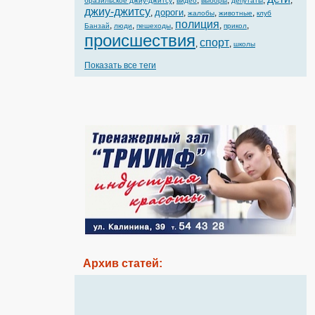
,
,
,
,
,
бразильское джиу-джитсу
видео
выборы
депутаты
джиу-джитсу
дороги
,
,
,
,
жалобы
животные
клуб
полиция
,
,
,
,
,
Банзай
люди
пешеходы
прикол
происшествия
спорт
,
,
школы
Показать все теги
Архив статей: