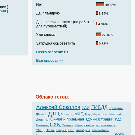
Нет
49.38%
ции ]
рии
]
Да, планирую
8.64%
Да, но если заставят (на работе /
4.94%
для путешествий)
Уже сделал
27.16%
Затрудняюсь ответить
9.88%
Всего голосов:
81
Все опросы >>
Облако тегов:
Алексей Соколов
ГИБДД
ГАИ
,
,
,
Григорий
ДТП
МЧС
,
,
,
,
,
,
Шамин
Зоопарк
Мэр
Наркотики
Николай
Он-лайн приемная администрации
,
,
,
Диденко
ПДД
СХК
,
,
,
,
Пожары
Северск
Северский кадетский корпус
,
,
,
,
,
,
УМВД
Фото
авария
авто
автобусы
автомобили
дети