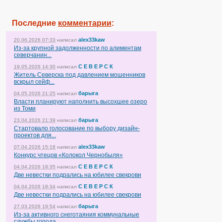
Последние
комментарии
:
alex33kaw
20.06.2026 07:33
написал
Из-за крупной задолженности по алиментам
северчанин...
С Е В Е Р С К
19.05.2026 14:30
написал
Житель Северска под давлением мошенников
вскрыл сейф...
барыга
04.05.2026 21:25
написал
Власти планируют наполнить высохшее озеро
из Томи
барыга
23.04.2026 21:39
написал
Стартовало голосование по выбору дизайн-
проектов для...
alex33kaw
07.04.2026 15:18
написал
Конкурс чтецов «Колокол Чернобыля»
С Е В Е Р С К
04.04.2026 18:35
написал
Две невестки подрались на юбилее свекрови
С Е В Е Р С К
04.04.2026 18:34
написал
Две невестки подрались на юбилее свекрови
барыга
27.03.2026 19:54
написал
Из-за активного снеготаяния коммунальные
службы города...