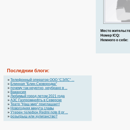
Место жительств
Номер ICQ:
Немного о себе:
Последнии блоги:
»
Телефонный оператор OOO “СЭЛС” ...
»
Блинная "Блин.Сковородка"
»
почему так неуютно, неубрано в ...
»
Вакансия
»
Любимый город летом 2021 года
»
АЗС Газпромнефть в Северске
»
Театр "Наш мир" приглашает!
»
Новогодняя минута славы
»
Утерен телефон Redmi note 8 pr ...
»
розыгрыш или хулиганство?