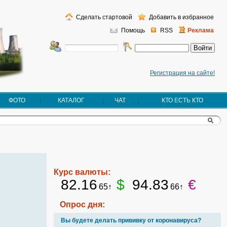
Сделать стартовой
Добавить в избранное
Помощь
RSS
Реклама
Регистрация на сайте!
ФОТО
КАТАЛОГ
ЧАТ
КТО ЕСТЬ КТО
Курс валюты:
82.16
$
94.83
€
65↑
66↑
Опрос дня:
Вы будете делать прививку от коронавируса?