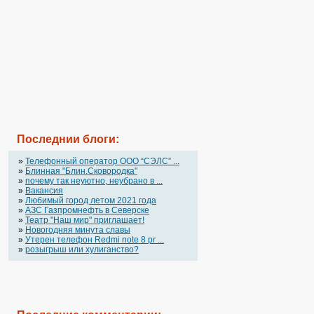
Последнии блоги:
»
Телефонный оператор OOO “СЭЛС” ...
»
Блинная "Блин.Сковородка"
»
почему так неуютно, неубрано в ...
»
Вакансия
»
Любимый город летом 2021 года
»
АЗС Газпромнефть в Северске
»
Театр "Наш мир" приглашает!
»
Новогодняя минута славы
»
Утерен телефон Redmi note 8 pr ...
»
розыгрыш или хулиганство?