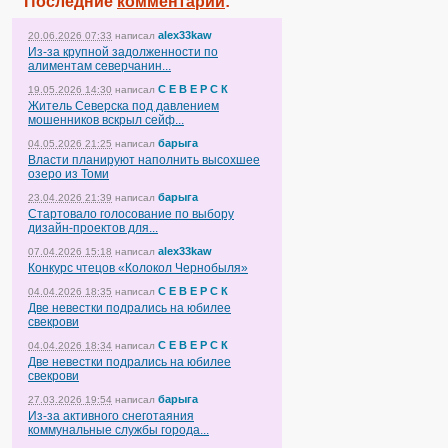
Последние
комментарии
:
alex33kaw
20.06.2026 07:33
написал
Из-за крупной задолженности по
алиментам северчанин...
С Е В Е Р С К
19.05.2026 14:30
написал
Житель Северска под давлением
мошенников вскрыл сейф...
барыга
04.05.2026 21:25
написал
Власти планируют наполнить высохшее
озеро из Томи
барыга
23.04.2026 21:39
написал
Стартовало голосование по выбору
дизайн-проектов для...
alex33kaw
07.04.2026 15:18
написал
Конкурс чтецов «Колокол Чернобыля»
С Е В Е Р С К
04.04.2026 18:35
написал
Две невестки подрались на юбилее
свекрови
С Е В Е Р С К
04.04.2026 18:34
написал
Две невестки подрались на юбилее
свекрови
барыга
27.03.2026 19:54
написал
Из-за активного снеготаяния
коммунальные службы города...