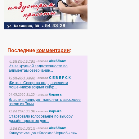
Последние
комментарии
:
alex33kaw
20.06.2026 07:33
написал
Из-за крупной задолженности по
алиментам северчанин...
С Е В Е Р С К
19.05.2026 14:30
написал
Житель Северска под давлением
мошенников вскрыл сейф...
барыга
04.05.2026 21:25
написал
Власти планируют наполнить высохшее
озеро из Томи
барыга
23.04.2026 21:39
написал
Стартовало голосование по выбору
дизайн-проектов для...
alex33kaw
07.04.2026 15:18
написал
Конкурс чтецов «Колокол Чернобыля»