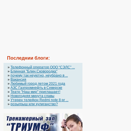
Последнии блоги:
»
Телефонный оператор OOO “СЭЛС” ...
»
Блинная "Блин.Сковородка"
»
почему так неуютно, неубрано в ...
»
Вакансия
»
Любимый город летом 2021 года
»
АЗС Газпромнефть в Северске
»
Театр "Наш мир" приглашает!
»
Новогодняя минута славы
»
Утерен телефон Redmi note 8 pr ...
»
розыгрыш или хулиганство?