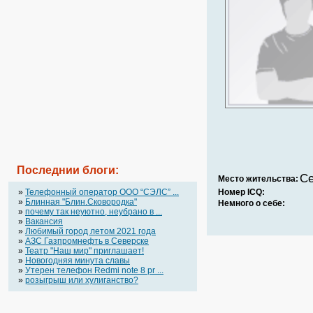
Последнии блоги:
Се
Место жительства:
»
Телефонный оператор OOO “СЭЛС” ...
Номер ICQ:
»
Блинная "Блин.Сковородка"
Немного о себе:
»
почему так неуютно, неубрано в ...
»
Вакансия
»
Любимый город летом 2021 года
»
АЗС Газпромнефть в Северске
»
Театр "Наш мир" приглашает!
»
Новогодняя минута славы
»
Утерен телефон Redmi note 8 pr ...
»
розыгрыш или хулиганство?