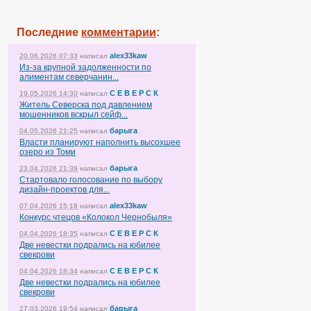
Последние
комментарии
:
alex33kaw
20.06.2026 07:33
написал
Из-за крупной задолженности по
алиментам северчанин...
С Е В Е Р С К
19.05.2026 14:30
написал
Житель Северска под давлением
мошенников вскрыл сейф...
барыга
04.05.2026 21:25
написал
Власти планируют наполнить высохшее
озеро из Томи
барыга
23.04.2026 21:39
написал
Стартовало голосование по выбору
дизайн-проектов для...
alex33kaw
07.04.2026 15:18
написал
Конкурс чтецов «Колокол Чернобыля»
С Е В Е Р С К
04.04.2026 18:35
написал
Две невестки подрались на юбилее
свекрови
С Е В Е Р С К
04.04.2026 18:34
написал
Две невестки подрались на юбилее
свекрови
барыга
27.03.2026 19:54
написал