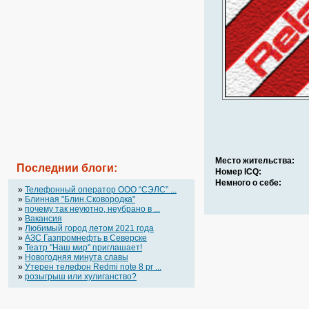
Место жительства:
Последнии блоги:
Номер ICQ:
Немного о себе:
»
Телефонный оператор OOO “СЭЛС” ...
»
Блинная "Блин.Сковородка"
»
почему так неуютно, неубрано в ...
»
Вакансия
»
Любимый город летом 2021 года
»
АЗС Газпромнефть в Северске
»
Театр "Наш мир" приглашает!
»
Новогодняя минута славы
»
Утерен телефон Redmi note 8 pr ...
»
розыгрыш или хулиганство?