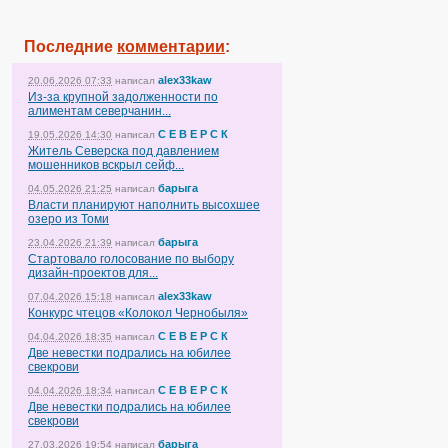
Последние
комментарии
:
alex33kaw
20.06.2026 07:33
написал
Из-за крупной задолженности по
алиментам северчанин...
С Е В Е Р С К
19.05.2026 14:30
написал
Житель Северска под давлением
мошенников вскрыл сейф...
барыга
04.05.2026 21:25
написал
Власти планируют наполнить высохшее
озеро из Томи
барыга
23.04.2026 21:39
написал
Стартовало голосование по выбору
дизайн-проектов для...
alex33kaw
07.04.2026 15:18
написал
Конкурс чтецов «Колокол Чернобыля»
С Е В Е Р С К
04.04.2026 18:35
написал
Две невестки подрались на юбилее
свекрови
С Е В Е Р С К
04.04.2026 18:34
написал
Две невестки подрались на юбилее
свекрови
барыга
27.03.2026 19:54
написал