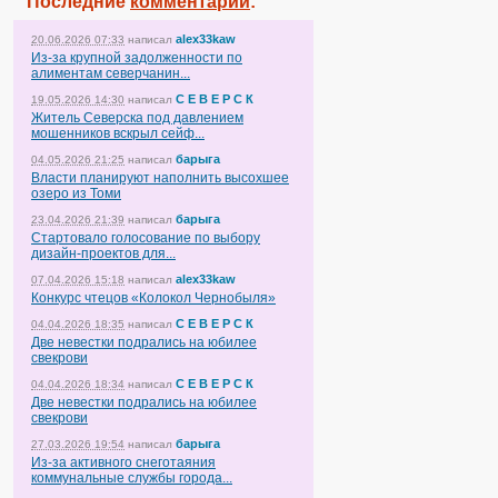
Последние
комментарии
:
alex33kaw
20.06.2026 07:33
написал
Из-за крупной задолженности по
алиментам северчанин...
С Е В Е Р С К
19.05.2026 14:30
написал
Житель Северска под давлением
мошенников вскрыл сейф...
барыга
04.05.2026 21:25
написал
Власти планируют наполнить высохшее
озеро из Томи
барыга
23.04.2026 21:39
написал
Стартовало голосование по выбору
дизайн-проектов для...
alex33kaw
07.04.2026 15:18
написал
Конкурс чтецов «Колокол Чернобыля»
С Е В Е Р С К
04.04.2026 18:35
написал
Две невестки подрались на юбилее
свекрови
С Е В Е Р С К
04.04.2026 18:34
написал
Две невестки подрались на юбилее
свекрови
барыга
27.03.2026 19:54
написал
Из-за активного снеготаяния
коммунальные службы города...