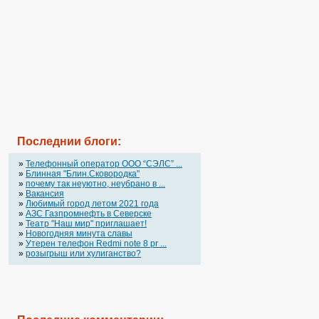
Последнии блоги:
»
Телефонный оператор OOO “СЭЛС” ...
»
Блинная "Блин.Сковородка"
»
почему так неуютно, неубрано в ...
»
Вакансия
»
Любимый город летом 2021 года
»
АЗС Газпромнефть в Северске
»
Театр "Наш мир" приглашает!
»
Новогодняя минута славы
»
Утерен телефон Redmi note 8 pr ...
»
розыгрыш или хулиганство?