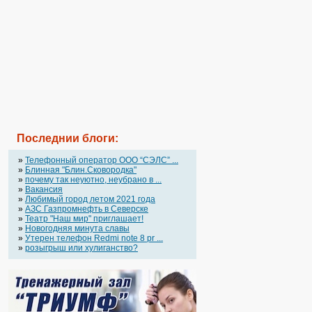
Последнии блоги:
»
Телефонный оператор OOO “СЭЛС” ...
»
Блинная "Блин.Сковородка"
»
почему так неуютно, неубрано в ...
»
Вакансия
»
Любимый город летом 2021 года
»
АЗС Газпромнефть в Северске
»
Театр "Наш мир" приглашает!
»
Новогодняя минута славы
»
Утерен телефон Redmi note 8 pr ...
»
розыгрыш или хулиганство?