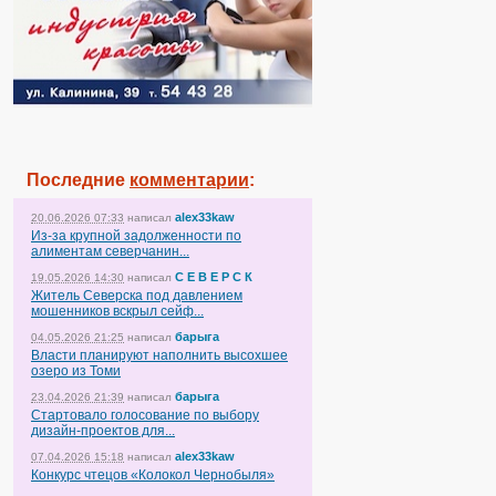
Последние
комментарии
:
alex33kaw
20.06.2026 07:33
написал
Из-за крупной задолженности по
алиментам северчанин...
С Е В Е Р С К
19.05.2026 14:30
написал
Житель Северска под давлением
мошенников вскрыл сейф...
барыга
04.05.2026 21:25
написал
Власти планируют наполнить высохшее
озеро из Томи
барыга
23.04.2026 21:39
написал
Стартовало голосование по выбору
дизайн-проектов для...
alex33kaw
07.04.2026 15:18
написал
Конкурс чтецов «Колокол Чернобыля»