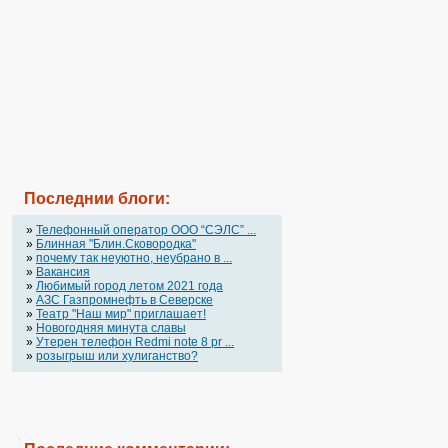
Последнии блоги:
»
Телефонный оператор OOO “СЭЛС” ...
»
Блинная "Блин.Сковородка"
»
почему так неуютно, неубрано в ...
»
Вакансия
»
Любимый город летом 2021 года
»
АЗС Газпромнефть в Северске
»
Театр "Наш мир" приглашает!
»
Новогодняя минута славы
»
Утерен телефон Redmi note 8 pr ...
»
розыгрыш или хулиганство?