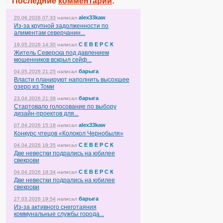
Последние
комментарии
:
alex33kaw
20.06.2026 07:33
написал
Из-за крупной задолженности по
алиментам северчанин...
С Е В Е Р С К
19.05.2026 14:30
написал
Житель Северска под давлением
мошенников вскрыл сейф...
барыга
04.05.2026 21:25
написал
Власти планируют наполнить высохшее
озеро из Томи
барыга
23.04.2026 21:39
написал
Стартовало голосование по выбору
дизайн-проектов для...
alex33kaw
07.04.2026 15:18
написал
Конкурс чтецов «Колокол Чернобыля»
С Е В Е Р С К
04.04.2026 18:35
написал
Две невестки подрались на юбилее
свекрови
С Е В Е Р С К
04.04.2026 18:34
написал
Две невестки подрались на юбилее
свекрови
барыга
27.03.2026 19:54
написал
Из-за активного снеготаяния
коммунальные службы города...