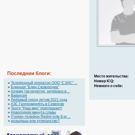
Последнии блоги:
Место жительства:
Номер ICQ:
»
Телефонный оператор OOO “СЭЛС” ...
Немного о себе:
»
Блинная "Блин.Сковородка"
»
почему так неуютно, неубрано в ...
»
Вакансия
»
Любимый город летом 2021 года
»
АЗС Газпромнефть в Северске
»
Театр "Наш мир" приглашает!
»
Новогодняя минута славы
»
Утерен телефон Redmi note 8 pr ...
»
розыгрыш или хулиганство?