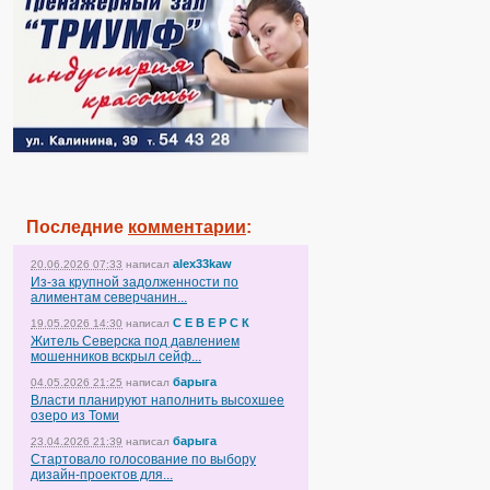
Последние
комментарии
:
alex33kaw
20.06.2026 07:33
написал
Из-за крупной задолженности по
алиментам северчанин...
С Е В Е Р С К
19.05.2026 14:30
написал
Житель Северска под давлением
мошенников вскрыл сейф...
барыга
04.05.2026 21:25
написал
Власти планируют наполнить высохшее
озеро из Томи
барыга
23.04.2026 21:39
написал
Стартовало голосование по выбору
дизайн-проектов для...