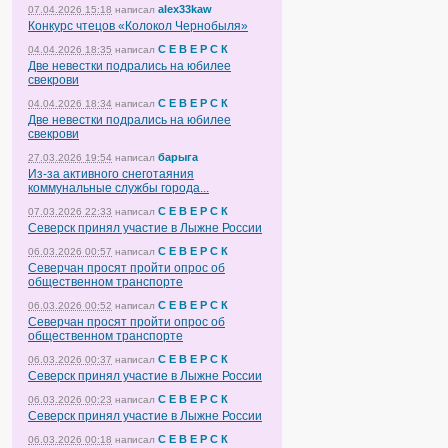
alex33kaw
07.04.2026 15:18
написал
Конкурс чтецов «Колокол Чернобыля»
С Е В Е Р С К
04.04.2026 18:35
написал
Две невестки подрались на юбилее
свекрови
С Е В Е Р С К
04.04.2026 18:34
написал
Две невестки подрались на юбилее
свекрови
барыга
27.03.2026 19:54
написал
Из-за активного снеготаяния
коммунальные службы города...
С Е В Е Р С К
07.03.2026 22:33
написал
Северск принял участие в Лыжне России
С Е В Е Р С К
06.03.2026 00:57
написал
Северчан просят пройти опрос об
общественном транспорте
С Е В Е Р С К
06.03.2026 00:52
написал
Северчан просят пройти опрос об
общественном транспорте
С Е В Е Р С К
06.03.2026 00:37
написал
Северск принял участие в Лыжне России
С Е В Е Р С К
06.03.2026 00:23
написал
Северск принял участие в Лыжне России
С Е В Е Р С К
06.03.2026 00:18
написал