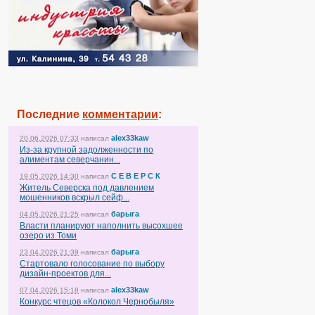
Последние
комментарии
:
alex33kaw
20.06.2026 07:33
написал
Из-за крупной задолженности по
алиментам северчанин...
С Е В Е Р С К
19.05.2026 14:30
написал
Житель Северска под давлением
мошенников вскрыл сейф...
барыга
04.05.2026 21:25
написал
Власти планируют наполнить высохшее
озеро из Томи
барыга
23.04.2026 21:39
написал
Стартовало голосование по выбору
дизайн-проектов для...
alex33kaw
07.04.2026 15:18
написал
Конкурс чтецов «Колокол Чернобыля»