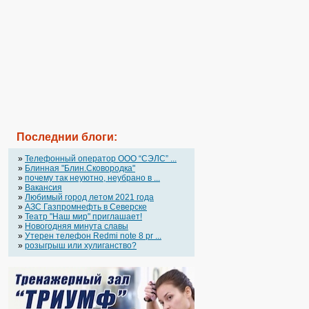
Последнии блоги:
»
Телефонный оператор OOO “СЭЛС” ...
»
Блинная "Блин.Сковородка"
»
почему так неуютно, неубрано в ...
»
Вакансия
»
Любимый город летом 2021 года
»
АЗС Газпромнефть в Северске
»
Театр "Наш мир" приглашает!
»
Новогодняя минута славы
»
Утерен телефон Redmi note 8 pr ...
»
розыгрыш или хулиганство?