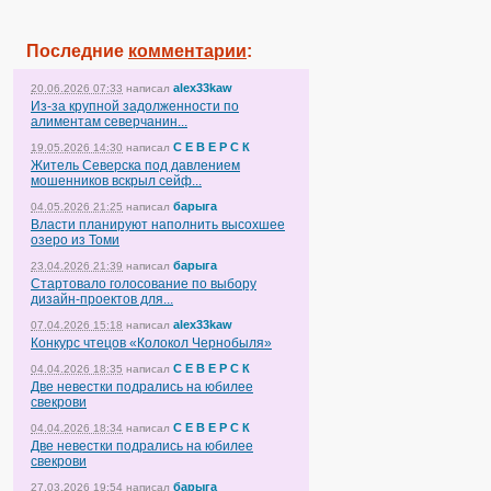
Последние
комментарии
:
alex33kaw
20.06.2026 07:33
написал
Из-за крупной задолженности по
алиментам северчанин...
С Е В Е Р С К
19.05.2026 14:30
написал
Житель Северска под давлением
мошенников вскрыл сейф...
барыга
04.05.2026 21:25
написал
Власти планируют наполнить высохшее
озеро из Томи
барыга
23.04.2026 21:39
написал
Стартовало голосование по выбору
дизайн-проектов для...
alex33kaw
07.04.2026 15:18
написал
Конкурс чтецов «Колокол Чернобыля»
С Е В Е Р С К
04.04.2026 18:35
написал
Две невестки подрались на юбилее
свекрови
С Е В Е Р С К
04.04.2026 18:34
написал
Две невестки подрались на юбилее
свекрови
барыга
27.03.2026 19:54
написал