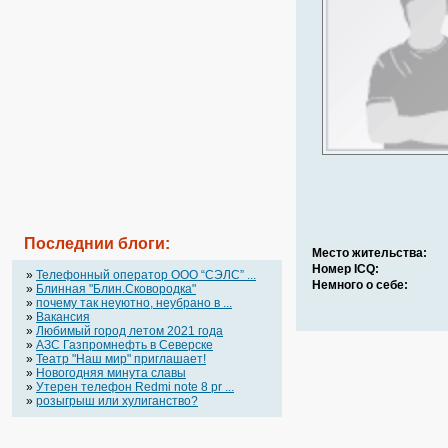
Последнии блоги:
Место жительства:
Номер ICQ:
»
Телефонный оператор OOO “СЭЛС” ...
Немного о себе:
»
Блинная "Блин.Сковородка"
»
почему так неуютно, неубрано в ...
»
Вакансия
»
Любимый город летом 2021 года
»
АЗС Газпромнефть в Северске
»
Театр "Наш мир" приглашает!
»
Новогодняя минута славы
»
Утерен телефон Redmi note 8 pr ...
»
розыгрыш или хулиганство?