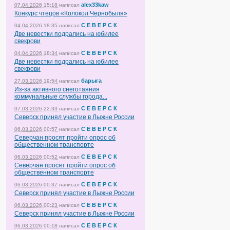
alex33kaw
07.04.2026 15:18
написал
Конкурс чтецов «Колокол Чернобыля»
С Е В Е Р С К
04.04.2026 18:35
написал
Две невестки подрались на юбилее
свекрови
С Е В Е Р С К
04.04.2026 18:34
написал
Две невестки подрались на юбилее
свекрови
барыга
27.03.2026 19:54
написал
Из-за активного снеготаяния
коммунальные службы города...
С Е В Е Р С К
07.03.2026 22:33
написал
Северск принял участие в Лыжне России
С Е В Е Р С К
06.03.2026 00:57
написал
Северчан просят пройти опрос об
общественном транспорте
С Е В Е Р С К
06.03.2026 00:52
написал
Северчан просят пройти опрос об
общественном транспорте
С Е В Е Р С К
06.03.2026 00:37
написал
Северск принял участие в Лыжне России
С Е В Е Р С К
06.03.2026 00:23
написал
Северск принял участие в Лыжне России
С Е В Е Р С К
06.03.2026 00:18
написал