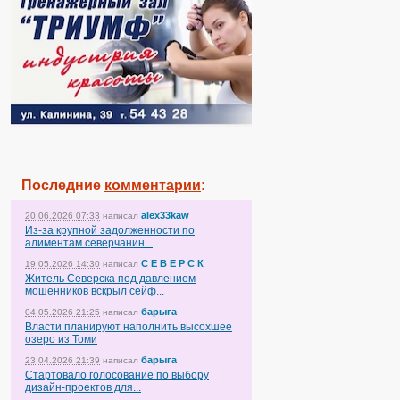
Последние
комментарии
:
alex33kaw
20.06.2026 07:33
написал
Из-за крупной задолженности по
алиментам северчанин...
С Е В Е Р С К
19.05.2026 14:30
написал
Житель Северска под давлением
мошенников вскрыл сейф...
барыга
04.05.2026 21:25
написал
Власти планируют наполнить высохшее
озеро из Томи
барыга
23.04.2026 21:39
написал
Стартовало голосование по выбору
дизайн-проектов для...