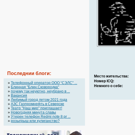
Последнии блоги:
Место жительства:
Номер ICQ:
»
Телефонный оператор OOO “СЭЛС” ...
Немного о себе:
»
Блинная "Блин.Сковородка"
»
почему так неуютно, неубрано в ...
»
Вакансия
»
Любимый город летом 2021 года
»
АЗС Газпромнефть в Северске
»
Театр "Наш мир" приглашает!
»
Новогодняя минута славы
»
Утерен телефон Redmi note 8 pr ...
»
розыгрыш или хулиганство?