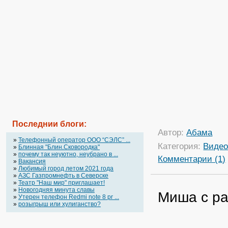
Последнии блоги:
Автор:
Абама
»
Телефонный оператор OOO “СЭЛС” ...
Категория:
Виде
»
Блинная "Блин.Сковородка"
»
почему так неуютно, неубрано в ...
Комментарии (1)
»
Вакансия
»
Любимый город летом 2021 года
»
АЗС Газпромнефть в Северске
»
Театр "Наш мир" приглашает!
»
Новогодняя минута славы
Миша с ра
»
Утерен телефон Redmi note 8 pr ...
»
розыгрыш или хулиганство?