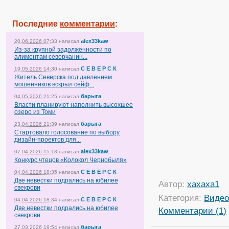
Последние
комментарии
:
alex33kaw
20.06.2026 07:33
написал
Из-за крупной задолженности по
алиментам северчанин...
С Е В Е Р С К
19.05.2026 14:30
написал
Житель Северска под давлением
мошенников вскрыл сейф...
барыга
04.05.2026 21:25
написал
Власти планируют наполнить высохшее
озеро из Томи
барыга
23.04.2026 21:39
написал
Стартовало голосование по выбору
дизайн-проектов для...
alex33kaw
07.04.2026 15:18
написал
Конкурс чтецов «Колокол Чернобыля»
С Е В Е Р С К
04.04.2026 18:35
написал
Две невестки подрались на юбилее
Автор:
xaxaxa1
свекрови
Категория:
Виде
С Е В Е Р С К
04.04.2026 18:34
написал
Две невестки подрались на юбилее
Комментарии (1)
свекрови
барыга
27.03.2026 19:54
написал