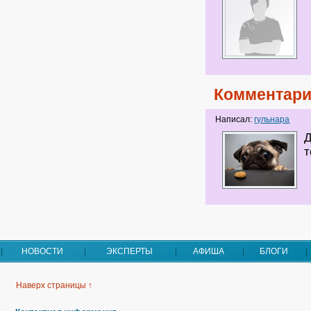
Комментари
Написал:
гульнара
Д
т
НОВОСТИ
ЭКСПЕРТЫ
АФИША
БЛОГИ
Наверх страницы ↑