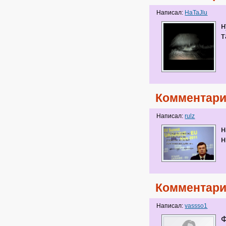
Написал:
HaTaJlu
н
т
Комментари
Написал:
rulz
н
н
Комментари
Написал:
vassso1
Ф