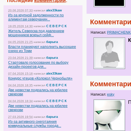
Последние
комментарии
:
alex33kaw
20.06.2026 07:33
написал
Из-за крупной задолженности по
алиментам северчанин...
Комментари
С Е В Е Р С К
19.05.2026 14:30
написал
Житель Северска под давлением
Написал:
PRIMACHEN
мошенников вскрыл сейф...
К
барыга
04.05.2026 21:25
написал
Власти планируют наполнить высохшее
озеро из Томи
барыга
23.04.2026 21:39
написал
Стартовало голосование по выбору
дизайн-проектов для...
alex33kaw
07.04.2026 15:18
написал
Конкурс чтецов «Колокол Чернобыля»
Комментари
С Е В Е Р С К
04.04.2026 18:35
написал
Две невестки подрались на юбилее
свекрови
Написал:
esky
С Е В Е Р С К
04.04.2026 18:34
написал
П
Две невестки подрались на юбилее
свекрови
барыга
27.03.2026 19:54
написал
Из-за активного снеготаяния
коммунальные службы города...