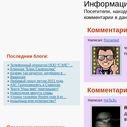
Информац
Посетители, наход
комментарии в дан
Комментари
Написал:
Renamed
ч
г
Последнии блоги:
»
Телефонный оператор OOO “СЭЛС” ...
»
Блинная "Блин.Сковородка"
»
почему так неуютно, неубрано в ...
»
Вакансия
»
Любимый город летом 2021 года
»
АЗС Газпромнефть в Северске
Комментари
»
Театр "Наш мир" приглашает!
»
Новогодняя минута славы
»
Утерен телефон Redmi note 8 pr ...
Написал:
HaTaJlu
»
розыгрыш или хулиганство?
д
в