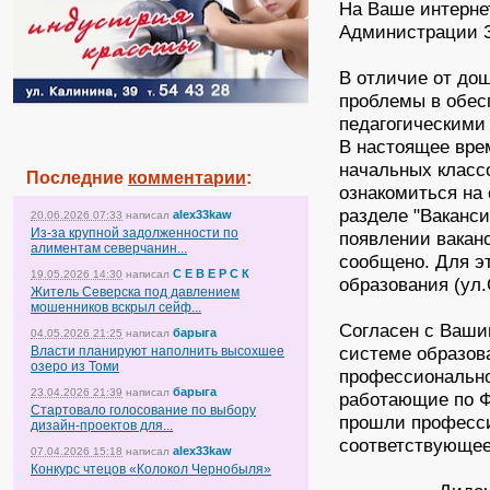
На Ваше интерне
Администрации 
В отличие от до
проблемы в обес
педагогическими
В настоящее врем
начальных класс
Последние
комментарии
:
ознакомиться на
разделе "Вакансии
alex33kaw
20.06.2026 07:33
написал
Из-за крупной задолженности по
появлении вакан
алиментам северчанин...
сообщено. Для э
С Е В Е Р С К
19.05.2026 14:30
написал
образования (ул.
Житель Северска под давлением
мошенников вскрыл сейф...
Согласен с Ваши
барыга
04.05.2026 21:25
написал
системе образов
Власти планируют наполнить высохшее
озеро из Томи
профессионально
барыга
23.04.2026 21:39
написал
работающие по Ф
Стартовало голосование по выбору
прошли професси
дизайн-проектов для...
соответствующее
alex33kaw
07.04.2026 15:18
написал
Конкурс чтецов «Колокол Чернобыля»