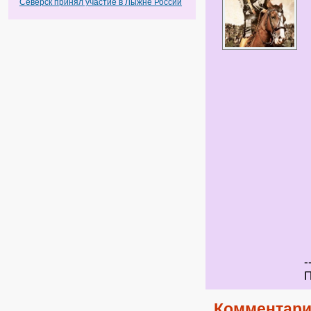
Северск принял участие в Лыжне России
-
П
Комментари