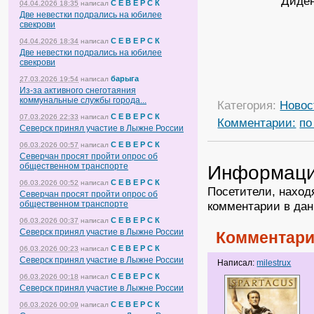
Диден
С Е В Е Р С К
04.04.2026 18:35
написал
Две невестки подрались на юбилее
свекрови
С Е В Е Р С К
04.04.2026 18:34
написал
Две невестки подрались на юбилее
свекрови
барыга
27.03.2026 19:54
написал
Из-за активного снеготаяния
коммунальные службы города...
Категория:
Новос
С Е В Е Р С К
07.03.2026 22:33
написал
Комментарии:
по
Северск принял участие в Лыжне России
С Е В Е Р С К
06.03.2026 00:57
написал
Северчан просят пройти опрос об
общественном транспорте
Информац
С Е В Е Р С К
06.03.2026 00:52
написал
Посетители, наход
Северчан просят пройти опрос об
общественном транспорте
комментарии в дан
С Е В Е Р С К
06.03.2026 00:37
написал
Северск принял участие в Лыжне России
Комментари
С Е В Е Р С К
06.03.2026 00:23
написал
Северск принял участие в Лыжне России
Написал:
milestrux
С Е В Е Р С К
06.03.2026 00:18
написал
Северск принял участие в Лыжне России
С Е В Е Р С К
06.03.2026 00:09
написал