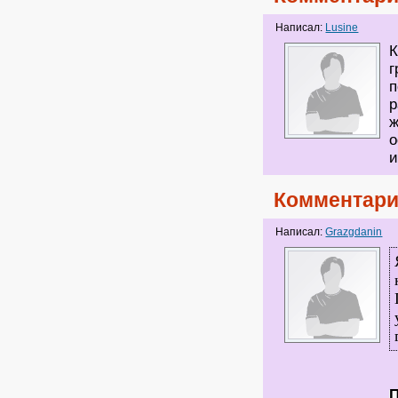
Написал:
Lusine
К
г
п
р
ж
о
и
Комментари
Написал:
Grazgdanin
П