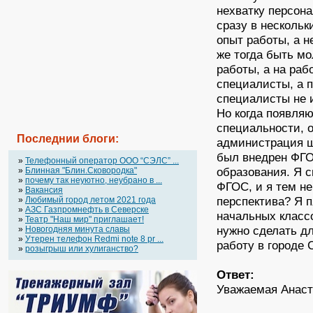
нехватку персон
сразу в нескольк
опыт работы, а н
же тогда быть м
работы, а на раб
специалисты, а п
специалисты не и
Но когда появля
специальности, о
Последнии блоги:
администрация ш
был внедрен ФГО
»
Телефонный оператор OOO “СЭЛС” ...
образования. Я с
»
Блинная "Блин.Сковородка"
»
почему так неуютно, неубрано в ...
ФГОС, и я тем не
»
Вакансия
перспектива? Я п
»
Любимый город летом 2021 года
»
АЗС Газпромнефть в Северске
начальных классо
»
Театр "Наш мир" приглашает!
нужно сделать д
»
Новогодняя минута славы
»
Утерен телефон Redmi note 8 pr ...
работу в городе 
»
розыгрыш или хулиганство?
Ответ:
Уважаемая Анаст