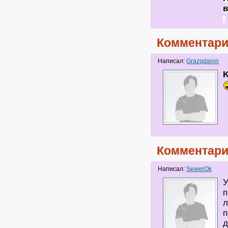
в
Комментари
Написал:
Grazgdanin
K
Комментари
Написал:
SewerOk
У
п
л
п
д