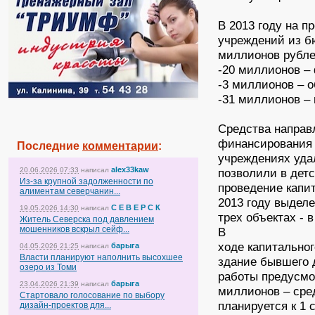
В 2013 году на 
учреждений из б
миллионов рубле
-20 миллионов –
-3 миллионов – 
-31 миллионов –
Средства направл
финансирования 
Последние
комментарии
:
учреждениях удал
alex33kaw
20.06.2026 07:33
написал
позволили в детс
Из-за крупной задолженности по
проведение капи
алиментам северчанин...
2013 году выдел
С Е В Е Р С К
19.05.2026 14:30
написал
трех объектах - 
Житель Северска под давлением
мошенников вскрыл сейф...
В
ходе капитально
барыга
04.05.2026 21:25
написал
Власти планируют наполнить высохшее
здание бывшего д
озеро из Томи
работы предусмо
барыга
23.04.2026 21:39
написал
миллионов – сред
Стартовало голосование по выбору
планируется к 1 
дизайн-проектов для...