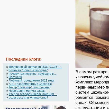
Последнии блоги:
»
Телефонный оператор OOO “СЭЛС” ...
»
Блинная "Блин.Сковородка"
В самом разгаре
»
почему так неуютно, неубрано в ...
к новому учебно
»
Вакансия
»
Любимый город летом 2021 года
комплекс меропр
»
АЗС Газпромнефть в Северске
первичных мер п
»
Театр "Наш мир" приглашает!
»
Новогодняя минута славы
систем школьног
»
Утерен телефон Redmi note 8 pr ...
ремонтов, замена
»
розыгрыш или хулиганство?
садах. Объемы и
эксплуатации и 