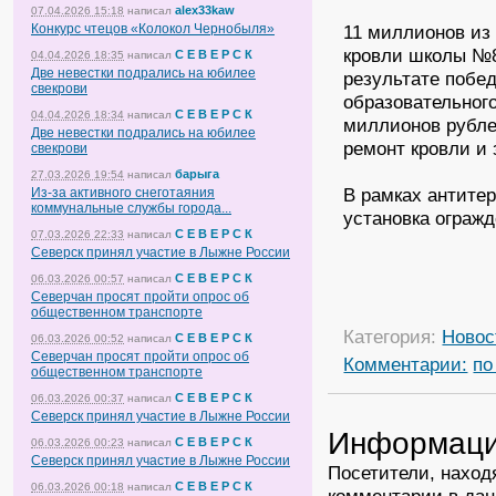
alex33kaw
07.04.2026 15:18
написал
Конкурс чтецов «Колокол Чернобыля»
11 миллионов из
кровли школы №8
С Е В Е Р С К
04.04.2026 18:35
написал
Две невестки подрались на юбилее
результате побед
свекрови
образовательног
С Е В Е Р С К
04.04.2026 18:34
написал
миллионов рубле
Две невестки подрались на юбилее
ремонт кровли и
свекрови
барыга
27.03.2026 19:54
написал
В рамках антите
Из-за активного снеготаяния
коммунальные службы города...
установка огражд
С Е В Е Р С К
07.03.2026 22:33
написал
Северск принял участие в Лыжне России
С Е В Е Р С К
06.03.2026 00:57
написал
Северчан просят пройти опрос об
общественном транспорте
Категория:
Новос
С Е В Е Р С К
06.03.2026 00:52
написал
Северчан просят пройти опрос об
Комментарии:
по
общественном транспорте
С Е В Е Р С К
06.03.2026 00:37
написал
Северск принял участие в Лыжне России
Информац
С Е В Е Р С К
06.03.2026 00:23
написал
Северск принял участие в Лыжне России
Посетители, наход
С Е В Е Р С К
06.03.2026 00:18
написал