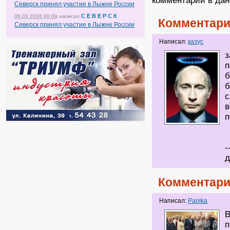
комментарии в дан
Северск принял участие в Лыжне России
С Е В Е Р С К
06.03.2026 00:09
написал
Комментари
Северск принял участие в Лыжне России
Написал:
казус
з
п
б
б
с
в
-
д
Комментари
Написал:
Panika
п