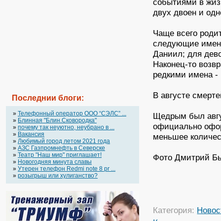
событиями в жиз
двух двоен и одн
Чаще всего роди
следующие имена
Даниил; для дево
Наконец-то возв
редкими имена - 
В августе смерте
Последнии блоги:
»
Телефонный оператор OOO “СЭЛС” ...
Щедрым был авгу
»
Блинная "Блин.Сковородка"
официально офо
»
почему так неуютно, неубрано в ...
»
Вакансия
меньшее количест
»
Любимый город летом 2021 года
»
АЗС Газпромнефть в Северске
»
Театр "Наш мир" приглашает!
Фото Дмитрий Б
»
Новогодняя минута славы
»
Утерен телефон Redmi note 8 pr ...
»
розыгрыш или хулиганство?
Категория:
Новос