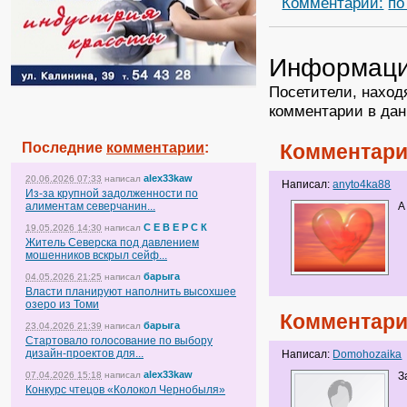
Комментарии:
по
Информац
Посетители, наход
комментарии в дан
Последние
комментарии
:
Комментари
alex33kaw
20.06.2026 07:33
написал
Написал:
anyto4ka88
Из-за крупной задолженности по
алиментам северчанин...
А
С Е В Е Р С К
19.05.2026 14:30
написал
Житель Северска под давлением
мошенников вскрыл сейф...
барыга
04.05.2026 21:25
написал
Власти планируют наполнить высохшее
озеро из Томи
Комментари
барыга
23.04.2026 21:39
написал
Стартовало голосование по выбору
дизайн-проектов для...
Написал:
Domohozaika
alex33kaw
07.04.2026 15:18
написал
З
Конкурс чтецов «Колокол Чернобыля»