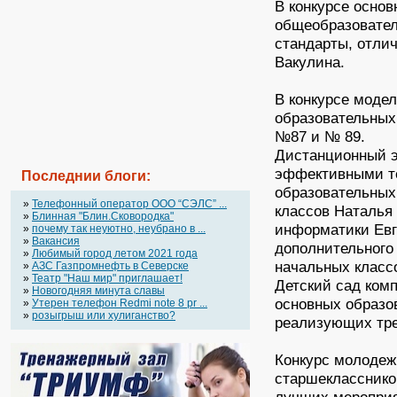
В конкурсе осно
общеобразовате
стандарты, отли
Вакулина.
В конкурсе моде
образовательных
№87 и № 89.
Дистанционный э
эффективными те
Последнии блоги:
образовательных
»
Телефонный оператор OOO “СЭЛС” ...
классов Наталья
»
Блинная "Блин.Сковородка"
информатики Евг
»
почему так неуютно, неубрано в ...
»
Вакансия
дополнительного
»
Любимый город летом 2021 года
начальных класс
»
АЗС Газпромнефть в Северске
»
Театр "Наш мир" приглашает!
Детский сад ком
»
Новогодняя минута славы
основных образо
»
Утерен телефон Redmi note 8 pr ...
»
розыгрыш или хулиганство?
реализующих тре
Конкурс молодеж
старшекласснико