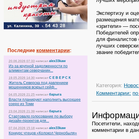
лучших мероприя
Экспертизу и оце
размещения мате
«зрители» — пос
Победителей опр
для финалистов 
лучших северски
Последние
комментарии
:
звание победите
alex33kaw
20.06.2026 07:33
написал
Из-за крупной задолженности по
алиментам северчанин...
С Е В Е Р С К
19.05.2026 14:30
написал
Житель Северска под давлением
Категория:
Новос
мошенников вскрыл сейф...
Комментарии:
по
барыга
04.05.2026 21:25
написал
Власти планируют наполнить высохшее
озеро из Томи
барыга
23.04.2026 21:39
написал
Информац
Стартовало голосование по выбору
дизайн-проектов для...
Посетители, наход
alex33kaw
07.04.2026 15:18
написал
комментарии в дан
Конкурс чтецов «Колокол Чернобыля»