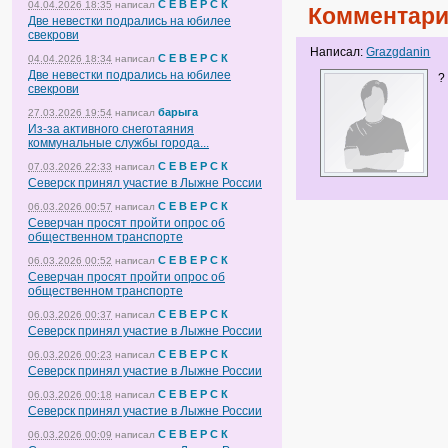
С Е В Е Р С К
04.04.2026 18:35
написал
Комментари
Две невестки подрались на юбилее
свекрови
Написал:
Grazgdanin
С Е В Е Р С К
04.04.2026 18:34
написал
Две невестки подрались на юбилее
свекрови
барыга
27.03.2026 19:54
написал
Из-за активного снеготаяния
коммунальные службы города...
С Е В Е Р С К
07.03.2026 22:33
написал
Северск принял участие в Лыжне России
С Е В Е Р С К
06.03.2026 00:57
написал
Северчан просят пройти опрос об
общественном транспорте
С Е В Е Р С К
06.03.2026 00:52
написал
Северчан просят пройти опрос об
общественном транспорте
С Е В Е Р С К
06.03.2026 00:37
написал
Северск принял участие в Лыжне России
С Е В Е Р С К
06.03.2026 00:23
написал
Северск принял участие в Лыжне России
С Е В Е Р С К
06.03.2026 00:18
написал
Северск принял участие в Лыжне России
С Е В Е Р С К
06.03.2026 00:09
написал