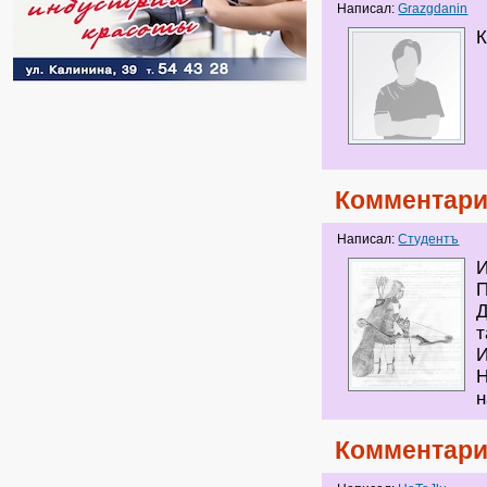
Написал:
Grazgdanin
К
Комментари
Написал:
Студентъ
И
П
Д
т
И
Н
н
Комментари