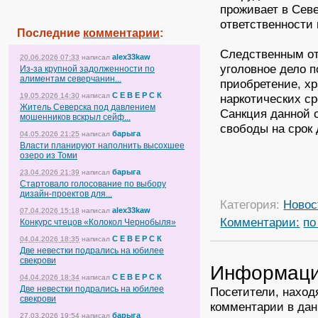
проживает в Севе
ответственности 
Последние
комментарии
:
Следственным от
alex33kaw
20.06.2026 07:33
написал
уголовное дело п
Из-за крупной задолженности по
алиментам северчанин...
приобретение, хр
С Е В Е Р С К
19.05.2026 14:30
написал
наркотических ср
Житель Северска под давлением
Санкция данной 
мошенников вскрыл сейф...
свободы на срок 
барыга
04.05.2026 21:25
написал
Власти планируют наполнить высохшее
озеро из Томи
барыга
23.04.2026 21:39
написал
Стартовало голосование по выбору
дизайн-проектов для...
Категория:
Новос
alex33kaw
07.04.2026 15:18
написал
Комментарии:
по
Конкурс чтецов «Колокол Чернобыля»
С Е В Е Р С К
04.04.2026 18:35
написал
Две невестки подрались на юбилее
свекрови
Информац
С Е В Е Р С К
04.04.2026 18:34
написал
Две невестки подрались на юбилее
Посетители, наход
свекрови
комментарии в дан
барыга
27.03.2026 19:54
написал