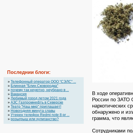
Последнии блоги:
»
Телефонный оператор OOO “СЭЛС” ...
»
Блинная "Блин.Сковородка"
»
почему так неуютно, неубрано в ...
В ходе оператив
»
Вакансия
»
Любимый город летом 2021 года
России по ЗАТО 
»
АЗС Газпромнефть в Северске
наркотических с
»
Театр "Наш мир" приглашает!
»
Новогодняя минута славы
обнаружено и изъ
»
Утерен телефон Redmi note 8 pr ...
грамма, что явл
»
розыгрыш или хулиганство?
Сотрудниками по