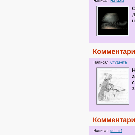
Написал:
HaTaJlu
Д
н
Комментари
Написал:
Студентъ
H
а
с
з
Комментари
Написал:
uehmrf