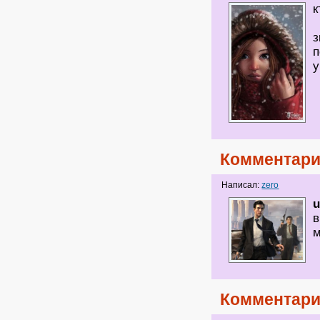
к
з
п
у
Комментари
Написал:
zero
u
в
м
Комментари