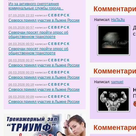
Из-за активного снеготаяния
Комментари
коммунальные службы города...
С Е В Е Р С К
07.03.2026 22:33
написал
Написал:
HaTaJlu
Северск принял участие в Лыжне России
Д
С Е В Е Р С К
06.03.2026 00:57
написал
Северчан просят пройти опрос об
с
общественном транспорте
С Е В Е Р С К
06.03.2026 00:52
написал
Северчан просят пройти опрос об
общественном транспорте
С Е В Е Р С К
06.03.2026 00:37
написал
Северск принял участие в Лыжне России
Комментари
С Е В Е Р С К
06.03.2026 00:23
написал
Северск принял участие в Лыжне России
Написал:
samuel
С Е В Е Р С К
06.03.2026 00:18
написал
H
Северск принял участие в Лыжне России
П
С Е В Е Р С К
06.03.2026 00:09
написал
Северск принял участие в Лыжне России
Комментари