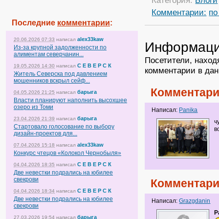
Категория:
Блоги
Комментарии:
по
Последние
комментарии
:
alex33kaw
20.06.2026 07:33
написал
Информац
Из-за крупной задолженности по
алиментам северчанин...
Посетители, наход
С Е В Е Р С К
19.05.2026 14:30
написал
комментарии в дан
Житель Северска под давлением
мошенников вскрыл сейф...
Комментари
барыга
04.05.2026 21:25
написал
Власти планируют наполнить высохшее
озеро из Томи
Написал:
Panika
барыга
23.04.2026 21:39
написал
ч
Стартовало голосование по выбору
в
дизайн-проектов для...
alex33kaw
07.04.2026 15:18
написал
Конкурс чтецов «Колокол Чернобыля»
С Е В Е Р С К
04.04.2026 18:35
написал
Две невестки подрались на юбилее
свекрови
Комментари
С Е В Е Р С К
04.04.2026 18:34
написал
Две невестки подрались на юбилее
Написал:
Grazgdanin
свекрови
P
барыга
27.03.2026 19:54
написал