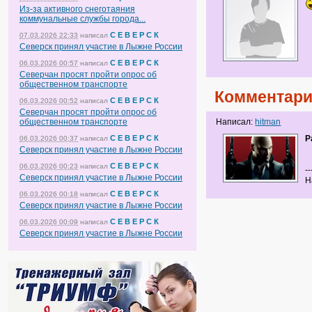
Из-за активного снеготаяния
коммунальные службы города...
С Е В Е Р С К
07.03.2026 22:33
написал
Северск принял участие в Лыжне России
С Е В Е Р С К
06.03.2026 00:57
написал
Северчан просят пройти опрос об
общественном транспорте
Комментари
С Е В Е Р С К
06.03.2026 00:52
написал
Северчан просят пройти опрос об
общественном транспорте
Написал:
hitman
С Е В Е Р С К
P
06.03.2026 00:37
написал
Северск принял участие в Лыжне России
С Е В Е Р С К
06.03.2026 00:23
написал
--
Северск принял участие в Лыжне России
Н
С Е В Е Р С К
06.03.2026 00:18
написал
Северск принял участие в Лыжне России
С Е В Е Р С К
06.03.2026 00:09
написал
Северск принял участие в Лыжне России