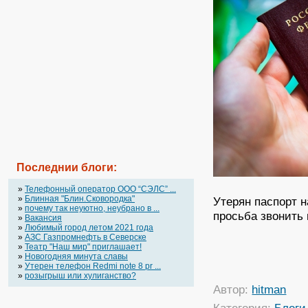
Последнии блоги:
»
Телефонный оператор OOO “СЭЛС” ...
»
Блинная "Блин.Сковородка"
Утерян паспорт 
»
почему так неуютно, неубрано в ...
просьба звонить 
»
Вакансия
»
Любимый город летом 2021 года
»
АЗС Газпромнефть в Северске
»
Театр "Наш мир" приглашает!
»
Новогодняя минута славы
»
Утерен телефон Redmi note 8 pr ...
»
розыгрыш или хулиганство?
Автор:
hitman