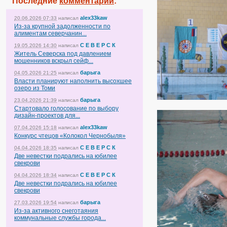
Последние
комментарии
:
alex33kaw
20.06.2026 07:33
написал
Из-за крупной задолженности по
алиментам северчанин...
С Е В Е Р С К
19.05.2026 14:30
написал
Житель Северска под давлением
мошенников вскрыл сейф...
барыга
04.05.2026 21:25
написал
Власти планируют наполнить высохшее
озеро из Томи
барыга
23.04.2026 21:39
написал
Стартовало голосование по выбору
дизайн-проектов для...
alex33kaw
07.04.2026 15:18
написал
Конкурс чтецов «Колокол Чернобыля»
С Е В Е Р С К
04.04.2026 18:35
написал
Две невестки подрались на юбилее
свекрови
С Е В Е Р С К
04.04.2026 18:34
написал
Две невестки подрались на юбилее
свекрови
барыга
27.03.2026 19:54
написал
Из-за активного снеготаяния
коммунальные службы города...