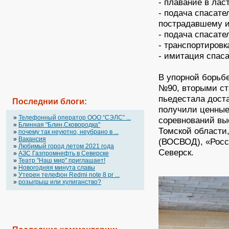
- плавание в лас
- подача спасате
пострадавшему и
- подача спасате
- транспортировк
- имитация спас
В упорной борьб
№90, вторыми ст
пьедестала дост
Последнии блоги:
получили ценные
»
Телефонный оператор OOO “СЭЛС” ...
соревнований вы
»
Блинная "Блин.Сковородка"
Томской области
»
почему так неуютно, неубрано в ...
»
Вакансия
(ВОСВОД), «Росс
»
Любимый город летом 2021 года
Северск.
»
АЗС Газпромнефть в Северске
»
Театр "Наш мир" приглашает!
»
Новогодняя минута славы
»
Утерен телефон Redmi note 8 pr ...
»
розыгрыш или хулиганство?