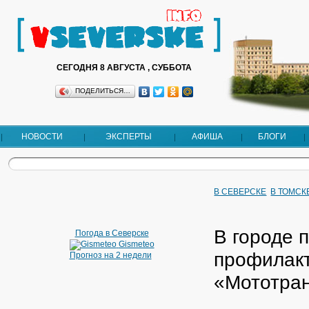
СЕГОДНЯ 8 АВГУСТА , СУББОТА
ПОДЕЛИТЬСЯ…
НОВОСТИ
ЭКСПЕРТЫ
АФИША
БЛОГИ
В СЕВЕРСКЕ
В ТОМСК
В городе 
Погода в Северске
Gismeteo
профилак
Прогноз на 2 недели
«Мототра