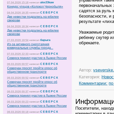
управления таки
alex33kaw
07.04.2026 15:18
написал
первоначальных 
Конкурс чтецов «Колокол Чернобыля»
садятся за руль
С Е В Е Р С К
04.04.2026 18:35
написал
безопасности, и 
Две невестки подрались на юбилее
свекрови
результате «лих
С Е В Е Р С К
04.04.2026 18:34
написал
Две невестки подрались на юбилее
Уважаемые родит
свекрови
ребенку скутер и
барыга
27.03.2026 19:54
написал
обрекаете.
Из-за активного снеготаяния
коммунальные службы города...
С Е В Е Р С К
07.03.2026 22:33
написал
Северск принял участие в Лыжне России
С Е В Е Р С К
06.03.2026 00:57
написал
Северчан просят пройти опрос об
Автор:
vseverske.
общественном транспорте
Категория:
Новос
С Е В Е Р С К
06.03.2026 00:52
написал
Северчан просят пройти опрос об
Комментарии:
по
общественном транспорте
С Е В Е Р С К
06.03.2026 00:37
написал
Северск принял участие в Лыжне России
Информац
С Е В Е Р С К
06.03.2026 00:23
написал
Северск принял участие в Лыжне России
Посетители, наход
С Е В Е Р С К
06.03.2026 00:18
написал
комментарии в дан