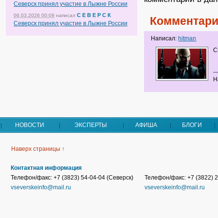
Северск принял участие в Лыжне России
С Е В Е Р С К
06.03.2026 00:09
написал
Комментари
Северск принял участие в Лыжне России
Написал:
hitman
С
--
Н
НОВОСТИ
ЭКСПЕРТЫ
АФИША
БЛОГИ
Наверх страницы ↑
Контактная информация
Телефон/факс: +7 (3823) 54-04-04 (Северск)
Телефон/факс: +7 (3822) 2
vseverskeinfo@mail.ru
vseverskeinfo@mail.ru