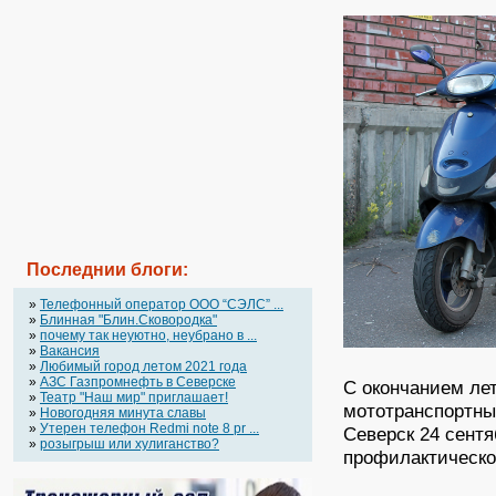
Последнии блоги:
»
Телефонный оператор OOO “СЭЛС” ...
»
Блинная "Блин.Сковородка"
»
почему так неуютно, неубрано в ...
»
Вакансия
»
Любимый город летом 2021 года
»
АЗС Газпромнефть в Северске
С окончанием лет
»
Театр "Наш мир" приглашает!
мототранспортны
»
Новогодняя минута славы
»
Утерен телефон Redmi note 8 pr ...
Северск 24 сентя
»
розыгрыш или хулиганство?
профилактическо