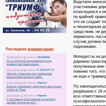
Водители велоси
участниками дор
относящиеся к н
по крайней право
это не создает 
и пешеходным до
средством, не де
перевозить пасса
случае должно б
подножками.
Последние
комментарии
:
Мопедисты на до
alex33kaw
20.06.2026 07:33
написал
дорожно-транспо
Из-за крупной задолженности по
алиментам северчанин...
полученные ими 
С Е В Е Р С К
19.05.2026 14:30
написал
помимо того, что
Житель Северска под давлением
он еще и травми
мошенников вскрыл сейф...
барыга
04.05.2026 21:25
написал
По законодатель
Власти планируют наполнить высохшее
озеро из Томи
разрешено с 16 л
всю ответственн
барыга
23.04.2026 21:39
написал
Стартовало голосование по выбору
психофизиологич
дизайн-проектов для...