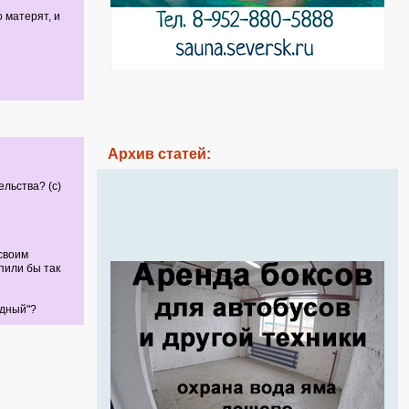
 матерят, и
Архив статей:
льства? (с)
 своим
пили бы так
едный"?