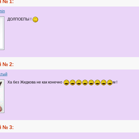
 № 1:
nin
ДОЛПОЕПЫ !
 № 2:
атый
Ха без Жидкова не как конечно
м !
 № 3: