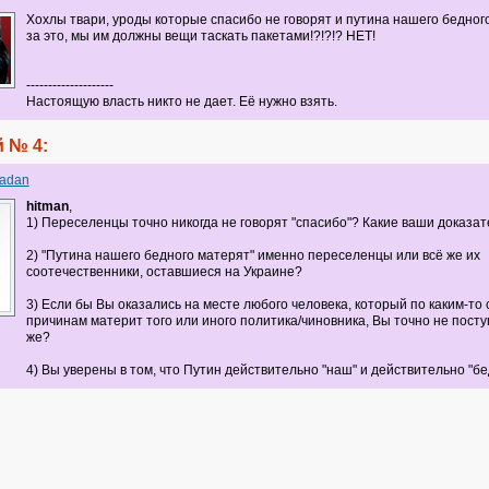
Хохлы твари, уроды которые спасибо не говорят и путина нашего бедного
за это, мы им должны вещи таскать пакетами!?!?!? НЕТ!
--------------------
Настоящую власть никто не дает. Её нужно взять.
 № 4:
adan
hitman
,
1) Переселенцы точно никогда не говорят "спасибо"? Какие ваши доказате
2) "Путина нашего бедного матерят" именно переселенцы или всё же их
соотечественники, оставшиеся на Украине?
3) Если бы Вы оказались на месте любого человека, который по каким-то
причинам материт того или иного политика/чиновника, Вы точно не посту
же?
4) Вы уверены в том, что Путин действительно "наш" и действительно "б