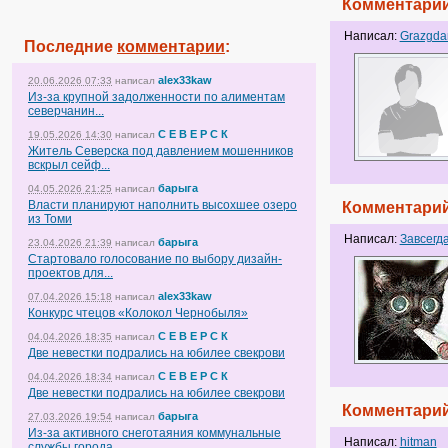
Комментарий
Написал:
Grazgda
Последние
комментарии
:
alex33kaw
20.06.2026 07:33
написал
Из-за крупной задолженности по алиментам
северчанин...
С Е В Е Р С К
19.05.2026 14:30
написал
Житель Северска под давлением мошенников
вскрыл сейф...
барыга
04.05.2026 21:25
написал
Власти планируют наполнить высохшее озеро
Комментарий
из Томи
Написал:
Завсегд
барыга
23.04.2026 21:39
написал
Стартовало голосование по выбору дизайн-
проектов для...
alex33kaw
07.04.2026 15:18
написал
Конкурс чтецов «Колокол Чернобыля»
С Е В Е Р С К
04.04.2026 18:35
написал
Две невестки подрались на юбилее свекрови
С Е В Е Р С К
04.04.2026 18:34
написал
Две невестки подрались на юбилее свекрови
Комментарий
барыга
27.03.2026 19:54
написал
Из-за активного снеготаяния коммунальные
Написал:
hitman
службы города...