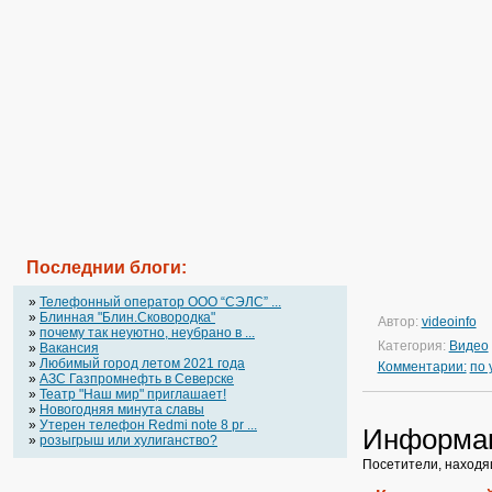
Последнии блоги:
»
Телефонный оператор OOO “СЭЛС” ...
»
Блинная "Блин.Сковородка"
Автор:
videoinfo
»
почему так неуютно, неубрано в ...
Категория:
Видео
»
Вакансия
»
Любимый город летом 2021 года
Комментарии:
по
»
АЗС Газпромнефть в Северске
»
Театр "Наш мир" приглашает!
»
Новогодняя минута славы
»
Утерен телефон Redmi note 8 pr ...
Информа
»
розыгрыш или хулиганство?
Посетители, находя