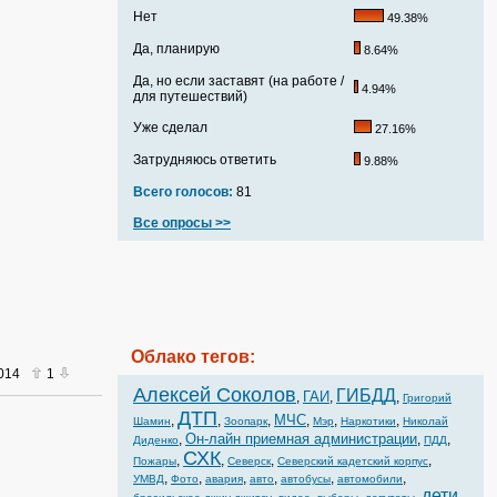
Нет
49.38%
Да, планирую
8.64%
Да, но если заставят (на работе /
4.94%
для путешествий)
Уже сделал
27.16%
Затрудняюсь ответить
9.88%
Всего голосов:
81
Все опросы >>
Облако тегов:
2014
1
Алексей Соколов
ГИБДД
ГАИ
,
,
,
Григорий
ДТП
МЧС
,
,
,
,
,
,
Шамин
Зоопарк
Мэр
Наркотики
Николай
Он-лайн приемная администрации
,
,
,
Диденко
ПДД
СХК
,
,
,
,
Пожары
Северск
Северский кадетский корпус
,
,
,
,
,
,
УМВД
Фото
авария
авто
автобусы
автомобили
дети