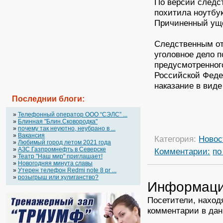
По версии следст
похитила ноутбук
Причиненный уще
Следственным от
уголовное дело п
предусмотренного
Российской Феде
наказание в виде
Последнии блоги:
»
Телефонный оператор OOO “СЭЛС” ...
»
Блинная "Блин.Сковородка"
»
почему так неуютно, неубрано в ...
»
Вакансия
Категория:
Новос
»
Любимый город летом 2021 года
»
АЗС Газпромнефть в Северске
Комментарии:
по
»
Театр "Наш мир" приглашает!
»
Новогодняя минута славы
»
Утерен телефон Redmi note 8 pr ...
»
розыгрыш или хулиганство?
Информац
Посетители, наход
комментарии в дан