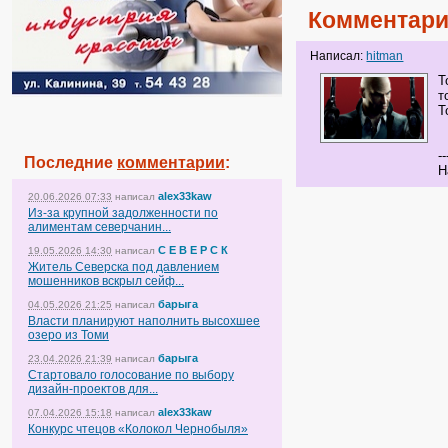
Комментари
Написал:
hitman
Т
т
Т
--
Последние
комментарии
:
Н
alex33kaw
20.06.2026 07:33
написал
Из-за крупной задолженности по
алиментам северчанин...
С Е В Е Р С К
19.05.2026 14:30
написал
Житель Северска под давлением
мошенников вскрыл сейф...
барыга
04.05.2026 21:25
написал
Власти планируют наполнить высохшее
озеро из Томи
барыга
23.04.2026 21:39
написал
Стартовало голосование по выбору
дизайн-проектов для...
alex33kaw
07.04.2026 15:18
написал
Конкурс чтецов «Колокол Чернобыля»