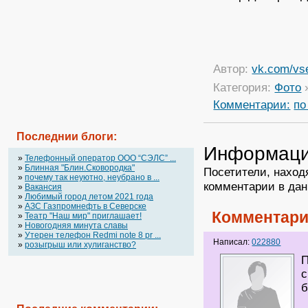
Автор:
vk.com/vs
Категория:
Фото
Комментарии:
по
Последнии блоги:
Информац
»
Телефонный оператор OOO “СЭЛС” ...
»
Блинная "Блин.Сковородка"
Посетители, наход
»
почему так неуютно, неубрано в ...
комментарии в дан
»
Вакансия
»
Любимый город летом 2021 года
»
АЗС Газпромнефть в Северске
Комментари
»
Театр "Наш мир" приглашает!
»
Новогодняя минута славы
»
Утерен телефон Redmi note 8 pr ...
Написал:
022880
»
розыгрыш или хулиганство?
П
с
б