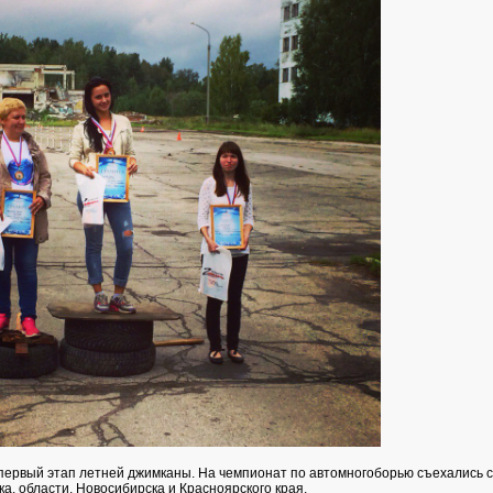
первый этап летней джимканы. На чемпионат по автомногоборью съехались 
ка, области, Новосибирска и Красноярского края.