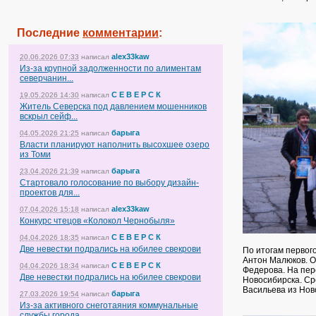
Последние
комментарии
:
alex33kaw
20.06.2026 07:33
написал
Из-за крупной задолженности по алиментам
северчанин...
С Е В Е Р С К
19.05.2026 14:30
написал
Житель Северска под давлением мошенников
вскрыл сейф...
барыга
04.05.2026 21:25
написал
Власти планируют наполнить высохшее озеро
из Томи
барыга
23.04.2026 21:39
написал
Стартовало голосование по выбору дизайн-
проектов для...
alex33kaw
07.04.2026 15:18
написал
Конкурс чтецов «Колокол Чернобыля»
С Е В Е Р С К
04.04.2026 18:35
написал
Две невестки подрались на юбилее свекрови
По итогам первог
Антон Малюков. О
С Е В Е Р С К
04.04.2026 18:34
написал
Федерова. На пер
Две невестки подрались на юбилее свекрови
Новосибирска. Ср
Васильева из Нов
барыга
27.03.2026 19:54
написал
Из-за активного снеготаяния коммунальные
службы города...