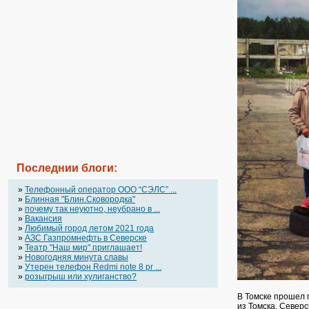
Последнии блоги:
»
Телефонный оператор OOO “СЭЛС” ...
»
Блинная "Блин.Сковородка"
»
почему так неуютно, неубрано в ...
»
Вакансия
»
Любимый город летом 2021 года
»
АЗС Газпромнефть в Северске
»
Театр "Наш мир" приглашает!
»
Новогодняя минута славы
»
Утерен телефон Redmi note 8 pr ...
»
розыгрыш или хулиганство?
В Томске прошел 
из Томска, Северс