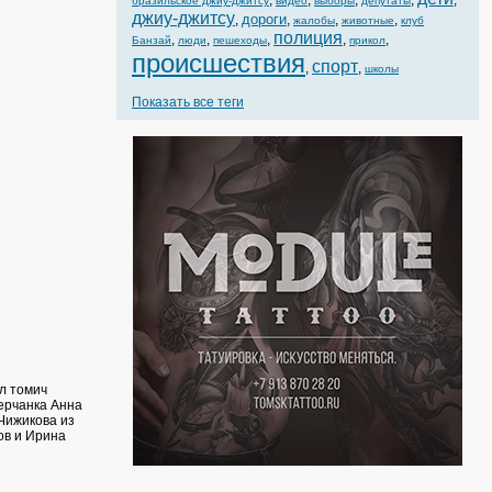
,
,
,
,
,
бразильское джиу-джитсу
видео
выборы
депутаты
джиу-джитсу
дороги
,
,
,
,
жалобы
животные
клуб
полиция
,
,
,
,
,
Банзай
люди
пешеходы
прикол
происшествия
спорт
,
,
школы
Показать все теги
л томич
ерчанка Анна
Чижикова из
ов и Ирина