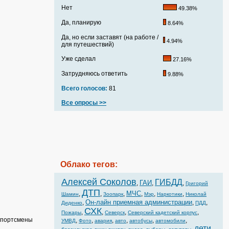
Нет
49.38%
Да, планирую
8.64%
Да, но если заставят (на работе /
4.94%
для путешествий)
Уже сделал
27.16%
Затрудняюсь ответить
9.88%
Всего голосов:
81
Все опросы >>
Облако тегов:
Алексей Соколов
ГИБДД
ГАИ
,
,
,
Григорий
ДТП
МЧС
,
,
,
,
,
,
Шамин
Зоопарк
Мэр
Наркотики
Николай
Он-лайн приемная администрации
,
,
,
Диденко
ПДД
СХК
,
,
,
,
Пожары
Северск
Северский кадетский корпус
спортсмены
,
,
,
,
,
,
УМВД
Фото
авария
авто
автобусы
автомобили
дети