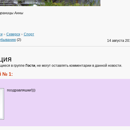
траницы Анны
ти
»
Северск
»
Спорт
 убыванию
(2)
14 августа 2
ция
щиеся в группе
Гости
, не могут оставлять комментарии в данной новости.
 № 1:
поздравляшки!)))