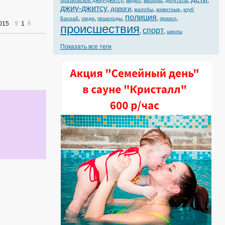
,
,
,
,
,
бразильское джиу-джитсу
видео
выборы
депутаты
джиу-джитсу
дороги
,
,
,
,
жалобы
животные
клуб
полиция
,
,
,
,
,
Банзай
люди
пешеходы
прикол
2015
1
происшествия
спорт
,
,
школы
Показать все теги