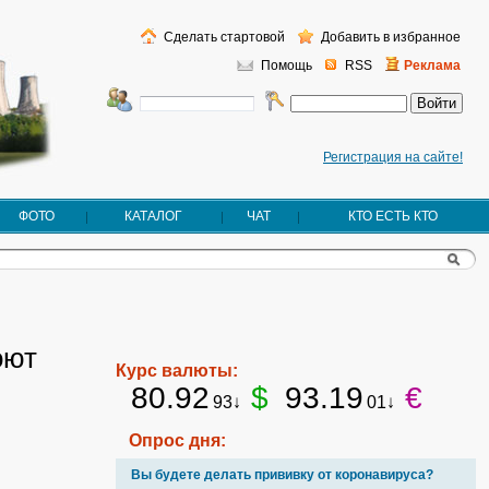
Сделать стартовой
Добавить в избранное
Помощь
RSS
Реклама
Регистрация на сайте!
ФОТО
КАТАЛОГ
ЧАТ
КТО ЕСТЬ КТО
оют
Курс валюты:
80.92
$
93.19
€
93↓
01↓
Опрос дня:
Вы будете делать прививку от коронавируса?