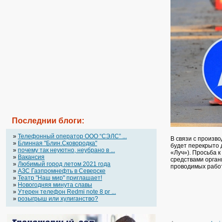
Последнии блоги:
»
Телефонный оператор OOO “СЭЛС” ...
В связи с произво
»
Блинная "Блин.Сковородка"
будет перекрыто 
»
почему так неуютно, неубрано в ...
«Луч»). Просьба 
»
Вакансия
средствами орган
»
Любимый город летом 2021 года
проводимых работ
»
АЗС Газпромнефть в Северске
»
Театр "Наш мир" приглашает!
»
Новогодняя минута славы
»
Утерен телефон Redmi note 8 pr ...
»
розыгрыш или хулиганство?