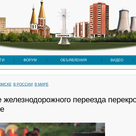
ГИ
ФОРУМ
ОБЪЯВЛЕНИЯ
ВИДЕО
ТОМСКЕ
В РОССИИ
В МИРЕ
е железнодорожного переезда перекр
е