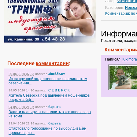
Автор:
vseverske.i
Категория:
Новос
Комментарии:
по
Информа
Посетители, находя
Комментарий
Написал:
Kikimora
Последние
комментарии
:
alex33kaw
20.06.2026 07:33
написал
Из-за крупной задолженности по алиментам
северчанин...
С Е В Е Р С К
19.05.2026 14:30
написал
Житель Северска под давлением мошенников
вскрыл сейф...
барыга
04.05.2026 21:25
написал
Власти планируют наполнить высохшее озеро
из Томи
барыга
23.04.2026 21:39
написал
Стартовало голосование по выбору дизайн-
проектов для...