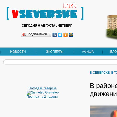
СЕГОДНЯ 6 АВГУСТА , ЧЕТВЕРГ
ПОДЕЛИТЬСЯ…
НОВОСТИ
ЭКСПЕРТЫ
АФИША
БЛО
В СЕВЕРСКЕ
В 
В район
Погода в Северске
движени
Gismeteo
Прогноз на 2 недели