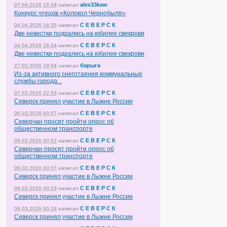
alex33kaw
07.04.2026 15:18
написал
Конкурс чтецов «Колокол Чернобыля»
С Е В Е Р С К
04.04.2026 18:35
написал
Две невестки подрались на юбилее свекрови
С Е В Е Р С К
04.04.2026 18:34
написал
Две невестки подрались на юбилее свекрови
барыга
27.03.2026 19:54
написал
Из-за активного снеготаяния коммунальные
службы города...
С Е В Е Р С К
07.03.2026 22:33
написал
Северск принял участие в Лыжне России
С Е В Е Р С К
06.03.2026 00:57
написал
Северчан просят пройти опрос об
общественном транспорте
С Е В Е Р С К
06.03.2026 00:52
написал
Северчан просят пройти опрос об
общественном транспорте
С Е В Е Р С К
06.03.2026 00:37
написал
Северск принял участие в Лыжне России
С Е В Е Р С К
06.03.2026 00:23
написал
Северск принял участие в Лыжне России
С Е В Е Р С К
06.03.2026 00:18
написал
Северск принял участие в Лыжне России