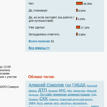
Нет
49.38%
Да, планирую
8.64%
Да, но если заставят (на работе /
4.94%
для путешествий)
Уже сделал
27.16%
Затрудняюсь ответить
9.88%
Всего голосов:
81
Все опросы >>
до 13:00
агазина
ческими
Облако тегов:
ия с учетом
Алексей Соколов
ГИБДД
ГАИ
,
,
,
Григорий
ЗАТО Северск
ДТП
МЧС
,
,
,
,
,
,
Шамин
Зоопарк
Мэр
Наркотики
Николай
Он-лайн приемная администрации
,
,
,
Диденко
ПДД
СХК
,
,
,
,
Пожары
Северск
Северский кадетский корпус
,
,
,
,
,
,
УМВД
Фото
авария
авто
автобусы
автомобили
дети