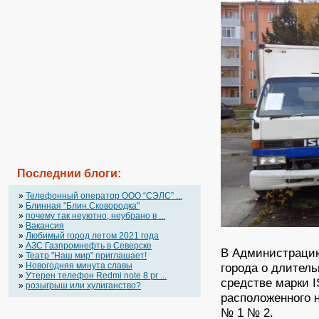
Последнии блоги:
»
Телефонный оператор OOO “СЭЛС” ...
»
Блинная "Блин.Сковородка"
»
почему так неуютно, неубрано в ...
»
Вакансия
»
Любимый город летом 2021 года
»
АЗС Газпромнефть в Северске
В Администрацию
»
Театр "Наш мир" приглашает!
города о длител
»
Новогодняя минута славы
»
Утерен телефон Redmi note 8 pr ...
средстве марки 
»
розыгрыш или хулиганство?
расположенного 
№ 1 № 2.