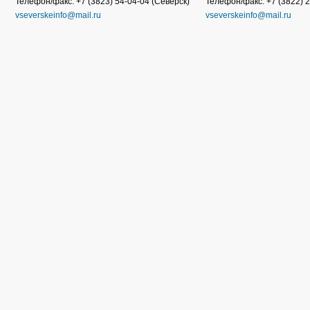
Телефон/факс: +7 (3823) 54-04-04 (Северск)
Телефон/факс: +7 (3822) 2
vseverskeinfo@mail.ru
vseverskeinfo@mail.ru