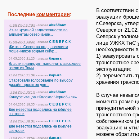
В соответствии с
Последние
комментарии
:
эвакуации броше
г.Северска, утв
alex33kaw
20.06.2026 07:33
написал
Северск от 21.0
Из-за крупной задолженности по
алиментам северчанин...
Северск уполном
лице УЖКХ ТиС у
С Е В Е Р С К
19.05.2026 14:30
написал
Житель Северска под давлением
необходимости в 
мошенников вскрыл сейф...
1) эвакуировать
барыга
04.05.2026 21:25
написал
транспортное ср
Власти планируют наполнить высохшее
эксплуатации;
озеро из Томи
2) переместить т
барыга
23.04.2026 21:39
написал
Стартовало голосование по выбору
хранения трансп
дизайн-проектов для...
alex33kaw
07.04.2026 15:18
написал
В случае невыпол
Конкурс чтецов «Колокол Чернобыля»
момента размеще
С Е В Е Р С К
04.04.2026 18:35
написал
принудительной 
Две невестки подрались на юбилее
транспортного с
свекрови
собственником (
С Е В Е Р С К
04.04.2026 18:34
написал
Две невестки подрались на юбилее
эвакуацию и ути
свекрови
можете обратитьс
барыга
27.03.2026 19:54
написал