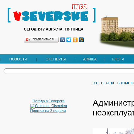
СЕГОДНЯ 7 АВГУСТА , ПЯТНИЦА
ПОДЕЛИТЬСЯ…
НОВОСТИ
ЭКСПЕРТЫ
АФИША
БЛОГИ
В СЕВЕРСКЕ
В ТОМСК
Администр
Погода в Северске
Gismeteo
неэксплуа
Прогноз на 2 недели