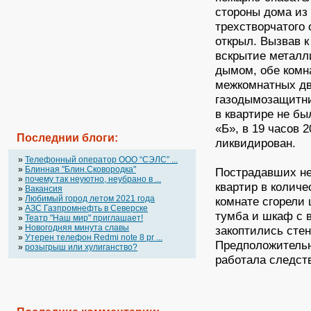
стороны дома из 
трехстворчатого 
открыл. Вызвав 
вскрытие металл
дымом, обе комн
межкомнатных дв
газодымозащитни
в квартире не бы
«Б», в 19 часов 
Последнии блоги:
ликвидирован.
»
Телефонный оператор OOO “СЭЛС” ...
»
Блинная "Блин.Сковородка"
Пострадавших не
»
почему так неуютно, неубрано в ...
квартир в количе
»
Вакансия
»
Любимый город летом 2021 года
комнате сгорели 
»
АЗС Газпромнефть в Северске
тумба и шкаф с 
»
Театр "Наш мир" приглашает!
»
Новогодняя минута славы
закоптились сте
»
Утерен телефон Redmi note 8 pr ...
Предположительн
»
розыгрыш или хулиганство?
работала следст