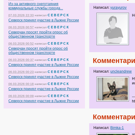
Из-за активного снеготаяния
Написал:
yurayurov
коммунальные службы города...
С Е В Е Р С К
Н
07.03.2026 22:33
написал
Северск принял участие в Лыжне России
С Е В Е Р С К
06.03.2026 00:57
написал
Северчан просят пройти опрос об
общественном транспорте
С Е В Е Р С К
06.03.2026 00:52
написал
Северчан просят пройти опрос об
общественном транспорте
Комментари
С Е В Е Р С К
06.03.2026 00:37
написал
Северск принял участие в Лыжне России
Написал:
uncleandrew
С Е В Е Р С К
06.03.2026 00:23
написал
Северск принял участие в Лыжне России
Н
и
С Е В Е Р С К
06.03.2026 00:18
написал
Северск принял участие в Лыжне России
С Е В Е Р С К
06.03.2026 00:09
написал
--
Северск принял участие в Лыжне России
h
Комментари
Написал:
Bimka-1