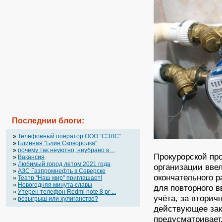
Последнии блоги:
»
Телефонный оператор OOO “СЭЛС” ...
»
Блинная "Блин.Сковородка"
»
почему так неуютно, неубрано в ...
Прокурорской пр
»
Вакансия
»
Любимый город летом 2021 года
организации вве
»
АЗС Газпромнефть в Северске
окончательного р
»
Театр "Наш мир" приглашает!
»
Новогодняя минута славы
для повторного 
»
Утерен телефон Redmi note 8 pr ...
учёта, за вторич
»
розыгрыш или хулиганство?
действующее зак
предусматривает