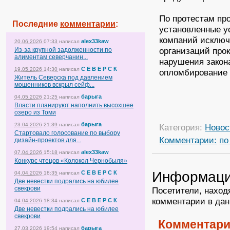
По протестам пр
Последние
комментарии
:
установленные у
компаний исключ
alex33kaw
20.06.2026 07:33
написал
организаций про
Из-за крупной задолженности по
алиментам северчанин...
нарушения закон
С Е В Е Р С К
19.05.2026 14:30
написал
опломбирование 
Житель Северска под давлением
мошенников вскрыл сейф...
барыга
04.05.2026 21:25
написал
Власти планируют наполнить высохшее
озеро из Томи
барыга
23.04.2026 21:39
написал
Категория:
Новос
Стартовало голосование по выбору
Комментарии:
по
дизайн-проектов для...
alex33kaw
07.04.2026 15:18
написал
Конкурс чтецов «Колокол Чернобыля»
Информац
С Е В Е Р С К
04.04.2026 18:35
написал
Две невестки подрались на юбилее
свекрови
Посетители, наход
комментарии в дан
С Е В Е Р С К
04.04.2026 18:34
написал
Две невестки подрались на юбилее
свекрови
Комментари
барыга
27.03.2026 19:54
написал