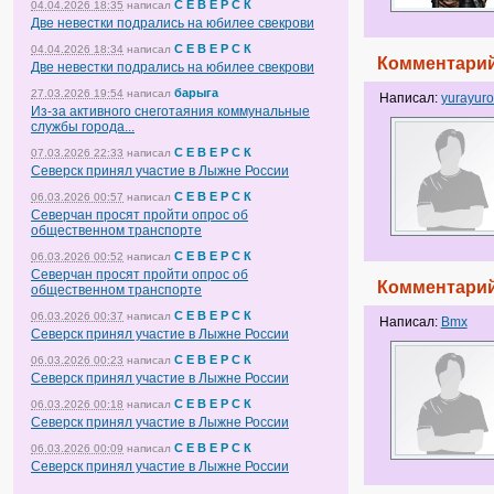
С Е В Е Р С К
04.04.2026 18:35
написал
Две невестки подрались на юбилее свекрови
С Е В Е Р С К
04.04.2026 18:34
написал
Комментарий
Две невестки подрались на юбилее свекрови
барыга
27.03.2026 19:54
написал
Написал:
yurayuro
Из-за активного снеготаяния коммунальные
службы города...
С Е В Е Р С К
07.03.2026 22:33
написал
Северск принял участие в Лыжне России
С Е В Е Р С К
06.03.2026 00:57
написал
Северчан просят пройти опрос об
общественном транспорте
С Е В Е Р С К
06.03.2026 00:52
написал
Северчан просят пройти опрос об
Комментарий
общественном транспорте
С Е В Е Р С К
06.03.2026 00:37
написал
Написал:
Bmx
Северск принял участие в Лыжне России
С Е В Е Р С К
06.03.2026 00:23
написал
Северск принял участие в Лыжне России
С Е В Е Р С К
06.03.2026 00:18
написал
Северск принял участие в Лыжне России
С Е В Е Р С К
06.03.2026 00:09
написал
Северск принял участие в Лыжне России