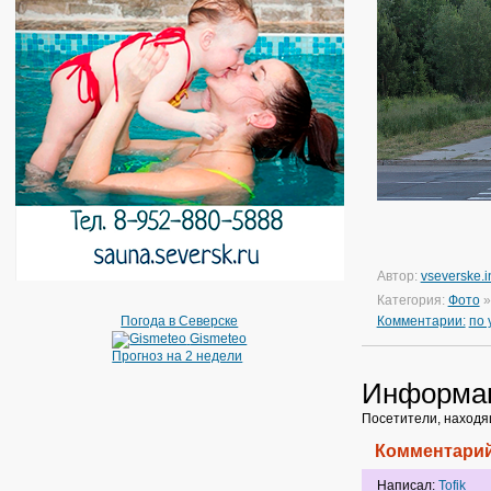
Автор:
vseverske.i
Категория:
Фото
Погода в Северске
Комментарии:
по
Gismeteo
Прогноз на 2 недели
Информа
Посетители, находя
Комментарий
Написал:
Tofik