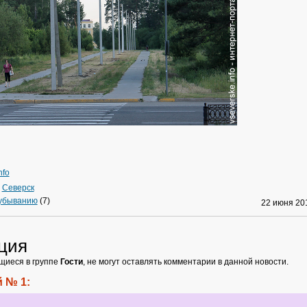
nfo
»
Северск
 убыванию
(7)
22 июня 2
ция
щиеся в группе
Гости
, не могут оставлять комментарии в данной новости.
 № 1: