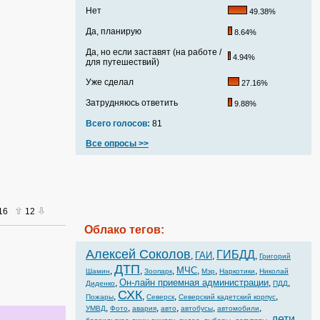
Нет
49.38%
Да, планирую
8.64%
Да, но если заставят (на работе /
4.94%
для путешествий)
Уже сделал
27.16%
Затрудняюсь ответить
9.88%
Всего голосов:
81
Все опросы >>
016
12
Облако тегов:
Алексей Соколов
ГИБДД
ГАИ
,
,
,
Григорий
ДТП
МЧС
,
,
,
,
,
,
Шамин
Зоопарк
Мэр
Наркотики
Николай
Он-лайн приемная администрации
,
,
,
Диденко
ПДД
СХК
,
,
,
,
Пожары
Северск
Северский кадетский корпус
,
,
,
,
,
,
УМВД
Фото
авария
авто
автобусы
автомобили
дети