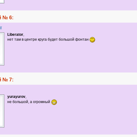
 № 6:
v
Liberator
,
нет там в центре круга будет большой фонтан
 № 7:
yurayurov
,
не большой, а огромный