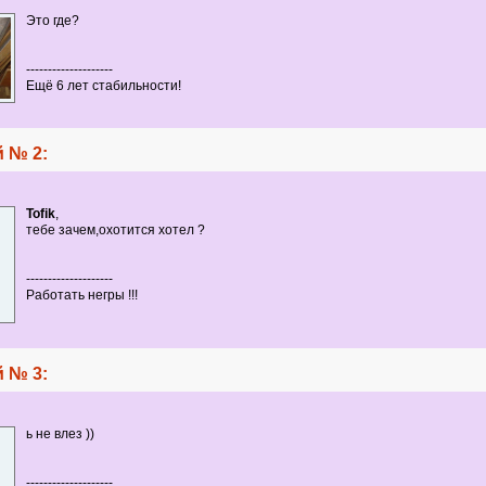
Это где?
--------------------
Ещё 6 лет стабильности!
 № 2:
Tofik
,
тебе зачем,охотится хотел ?
--------------------
Работать негры !!!
 № 3:
ь не влез ))
--------------------