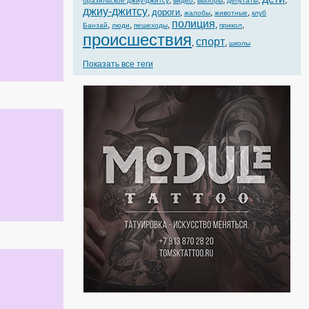
,
,
,
,
,
бразильское джиу-джитсу
видео
выборы
депутаты
джиу-джитсу
дороги
,
,
,
,
жалобы
животные
клуб
полиция
,
,
,
,
,
Банзай
люди
пешеходы
прикол
происшествия
спорт
,
,
школы
Показать все теги