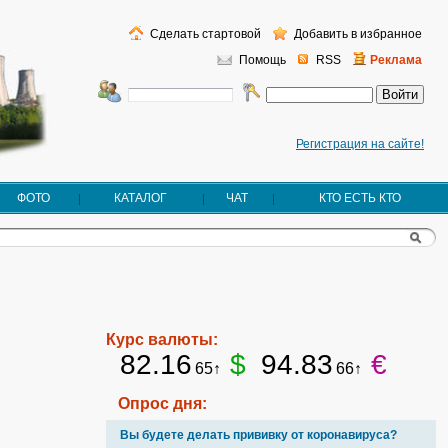
Сделать стартовой
Добавить в избранное
Помощь
RSS
Реклама
Регистрация на сайте!
ФОТО
КАТАЛОГ
ЧАТ
КТО ЕСТЬ КТО
Курс валюты:
82.16
$
94.83
€
65↑
66↑
Опрос дня:
Вы будете делать прививку от коронавируса?