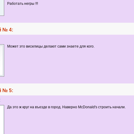
Работать негры !!!
 № 4:
Может это висилицы делают сами знаете для кого.
 № 5:
r
Да это ж круг на въезде в город. Наверно McDonald's строить начали.