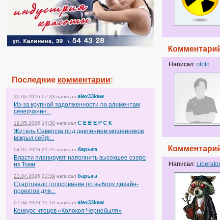
Комментарий
Написал:
ololo
Последние
комментарии
:
alex33kaw
20.06.2026 07:33
написал
Из-за крупной задолженности по алиментам
северчанин...
С Е В Е Р С К
19.05.2026 14:30
написал
Житель Северска под давлением мошенников
вскрыл сейф...
Комментарий
барыга
04.05.2026 21:25
написал
Власти планируют наполнить высохшее озеро
Написал:
Liberato
из Томи
барыга
23.04.2026 21:39
написал
Стартовало голосование по выбору дизайн-
проектов для...
alex33kaw
07.04.2026 15:18
написал
Конкурс чтецов «Колокол Чернобыля»