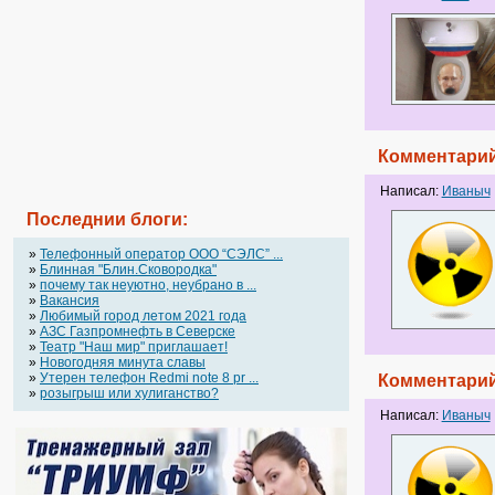
Комментарий
Написал:
Иваныч
Последнии блоги:
»
Телефонный оператор OOO “СЭЛС” ...
»
Блинная "Блин.Сковородка"
»
почему так неуютно, неубрано в ...
»
Вакансия
»
Любимый город летом 2021 года
»
АЗС Газпромнефть в Северске
»
Театр "Наш мир" приглашает!
»
Новогодняя минута славы
»
Утерен телефон Redmi note 8 pr ...
Комментарий
»
розыгрыш или хулиганство?
Написал:
Иваныч