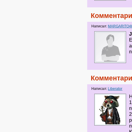
Комментари
Написал:
MARGARITO4
J
Е
а
п
Комментари
Написал:
Liberator
Н
1
п
2
р
п
К