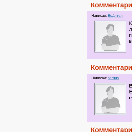
Комментари
Написал:
ВоДятел
К
л
п
в
Комментари
Написал:
sergus
Е
е
Комментари