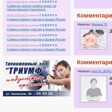
С Е В Е Р С К
06.03.2026 00:52
написал
Северчан просят пройти опрос об
общественном транспорте
Комментари
С Е В Е Р С К
06.03.2026 00:37
написал
Северск принял участие в Лыжне России
Написал:
Марина 75
С Е В Е Р С К
06.03.2026 00:23
написал
Северск принял участие в Лыжне России
Д
С Е В Е Р С К
06.03.2026 00:18
написал
Северск принял участие в Лыжне России
С Е В Е Р С К
06.03.2026 00:09
написал
Северск принял участие в Лыжне России
Комментари
Написал:
npocTo_BURL
д
д