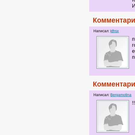
И
Комментари
Написал:
kthsx
п
г
е
п
Комментари
Написал:
Bergamotina
!