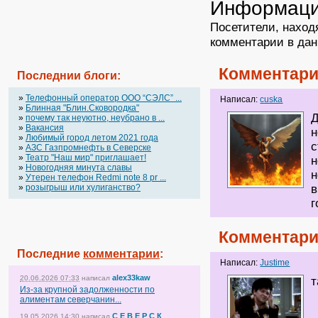
Информац
Посетители, наход
комментарии в дан
Комментари
Последнии блоги:
»
Телефонный оператор OOO “СЭЛС” ...
Написал:
cuska
»
Блинная "Блин.Сковородка"
Д
»
почему так неуютно, неубрано в ...
»
Вакансия
н
»
Любимый город летом 2021 года
с
»
АЗС Газпромнефть в Северске
»
Театр "Наш мир" приглашает!
н
»
Новогодняя минута славы
н
»
Утерен телефон Redmi note 8 pr ...
»
розыгрыш или хулиганство?
в
г
Комментари
Последние
комментарии
:
Написал:
Justime
alex33kaw
20.06.2026 07:33
написал
т
Из-за крупной задолженности по
алиментам северчанин...
С Е В Е Р С К
19.05.2026 14:30
написал