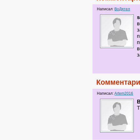
Написал:
ВоДятел
s
в
з
п
п
в
з
Комментари
Написал:
Artem2016
Т