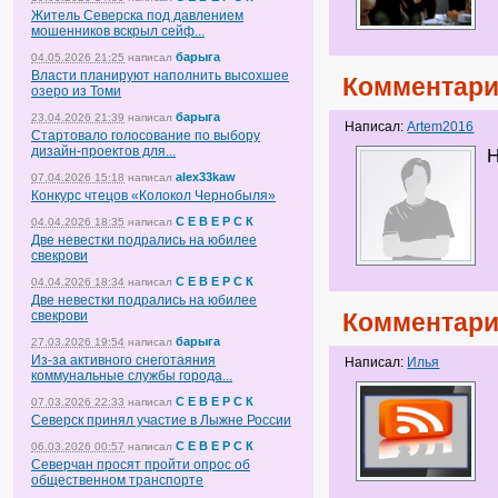
Житель Северска под давлением
мошенников вскрыл сейф...
барыга
04.05.2026 21:25
написал
Власти планируют наполнить высохшее
Комментари
озеро из Томи
барыга
23.04.2026 21:39
написал
Написал:
Artem2016
Стартовало голосование по выбору
дизайн-проектов для...
Н
alex33kaw
07.04.2026 15:18
написал
Конкурс чтецов «Колокол Чернобыля»
С Е В Е Р С К
04.04.2026 18:35
написал
Две невестки подрались на юбилее
свекрови
С Е В Е Р С К
04.04.2026 18:34
написал
Две невестки подрались на юбилее
свекрови
Комментари
барыга
27.03.2026 19:54
написал
Из-за активного снеготаяния
Написал:
Илья
коммунальные службы города...
С Е В Е Р С К
07.03.2026 22:33
написал
Северск принял участие в Лыжне России
С Е В Е Р С К
06.03.2026 00:57
написал
Северчан просят пройти опрос об
общественном транспорте