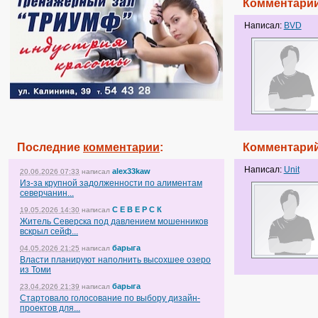
Комментарий
Написал:
BVD
Последние
комментарии
:
Комментарий
Написал:
Unit
alex33kaw
20.06.2026 07:33
написал
Из-за крупной задолженности по алиментам
северчанин...
С Е В Е Р С К
19.05.2026 14:30
написал
Житель Северска под давлением мошенников
вскрыл сейф...
барыга
04.05.2026 21:25
написал
Власти планируют наполнить высохшее озеро
из Томи
барыга
23.04.2026 21:39
написал
Стартовало голосование по выбору дизайн-
проектов для...