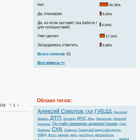
Нет
49.38%
Да, планирую
8.64%
Да, но если заставят (на работе /
4.94%
для путешествий)
Уже сделал
27.16%
Затрудняюсь ответить
9.88%
Всего голосов:
81
Все опросы >>
Облако тегов:
2016
1
Алексей Соколов
ГИБДД
ГАИ
,
,
,
Григорий
ДТП
МЧС
,
,
,
,
,
,
Шамин
Зоопарк
Мэр
Наркотики
Николай
Он-лайн приемная администрации
,
,
,
Диденко
ПДД
СХК
,
,
,
,
Пожары
Северск
Северский кадетский корпус
,
,
,
,
,
,
УМВД
Фото
авария
авто
автобусы
автомобили
дети