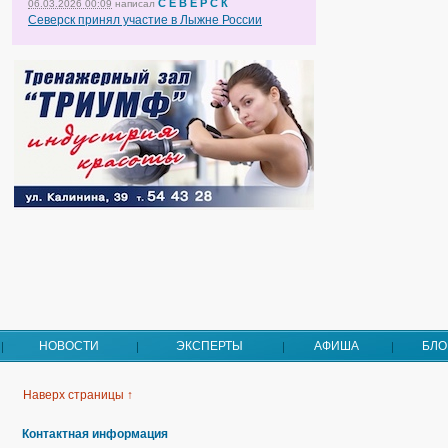
С Е В Е Р С К
06.03.2026 00:09
написал
Северск принял участие в Лыжне России
НОВОСТИ
ЭКСПЕРТЫ
АФИША
БЛО
Наверх страницы ↑
Контактная информация