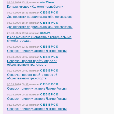
alex33kaw
07.04.2026 15:18
написал
Конкурс чтецов «Колокол Чернобыля»
С Е В Е Р С К
04.04.2026 18:35
написал
Две невестки подрались на юбилее свекрови
С Е В Е Р С К
04.04.2026 18:34
написал
Две невестки подрались на юбилее свекрови
барыга
27.03.2026 19:54
написал
Из-за активного снеготаяния коммунальные
службы города...
С Е В Е Р С К
07.03.2026 22:33
написал
Северск принял участие в Лыжне России
С Е В Е Р С К
06.03.2026 00:57
написал
Северчан просят пройти опрос об
общественном транспорте
С Е В Е Р С К
06.03.2026 00:52
написал
Северчан просят пройти опрос об
общественном транспорте
С Е В Е Р С К
06.03.2026 00:37
написал
Северск принял участие в Лыжне России
С Е В Е Р С К
06.03.2026 00:23
написал
Северск принял участие в Лыжне России
С Е В Е Р С К
06.03.2026 00:18
написал
Северск принял участие в Лыжне России