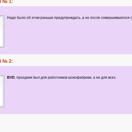
 № 1:
Надо было об этом раньше предупрнждать ,а не после совершившегося 
 № 2:
BVD
, праздник был для работников шокофабрики, а не для всех.