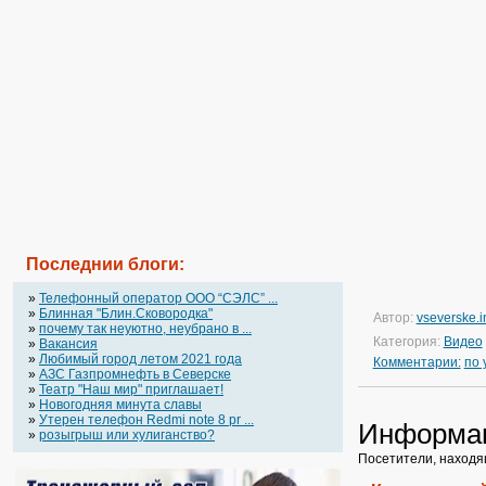
Последнии блоги:
»
Телефонный оператор OOO “СЭЛС” ...
»
Блинная "Блин.Сковородка"
Автор:
vseverske.i
»
почему так неуютно, неубрано в ...
Категория:
Видео
»
Вакансия
»
Любимый город летом 2021 года
Комментарии:
по
»
АЗС Газпромнефть в Северске
»
Театр "Наш мир" приглашает!
»
Новогодняя минута славы
»
Утерен телефон Redmi note 8 pr ...
Информа
»
розыгрыш или хулиганство?
Посетители, находя