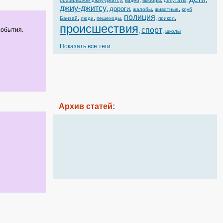
,
,
,
,
,
бразильское джиу-джитсу
видео
выборы
депутаты
джиу-джитсу
дороги
,
,
,
,
жалобы
животные
клуб
полиция
,
,
,
,
,
Банзай
люди
пешеходы
прикол
происшествия
спорт
события.
,
,
школы
Показать все теги
Архив статей: