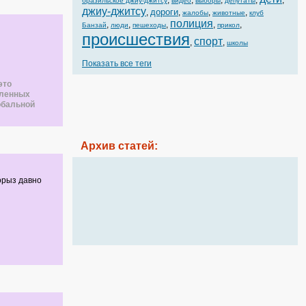
,
,
,
,
,
бразильское джиу-джитсу
видео
выборы
депутаты
джиу-джитсу
дороги
,
,
,
,
жалобы
животные
клуб
полиция
,
,
,
,
,
Банзай
люди
пешеходы
прикол
происшествия
спорт
,
,
школы
Показать все теги
это
еленных
обальной
Архив статей:
орыз давно