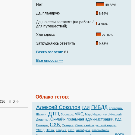
Нет
49.38%
Да, планирую
8.64%
Да, но если заставят (на работе /
4.94%
для путешествий)
Уже сделал
27.16%
Затрудняюсь ответить
9.88%
Всего голосов:
81
Все опросы >>
Облако тегов:
2016
0
Алексей Соколов
ГИБДД
ГАИ
,
,
,
Григорий
ДТП
МЧС
,
,
,
,
,
,
Шамин
Зоопарк
Мэр
Наркотики
Николай
Он-лайн приемная администрации
,
,
,
Диденко
ПДД
СХК
,
,
,
,
Пожары
Северск
Северский кадетский корпус
,
,
,
,
,
,
УМВД
Фото
авария
авто
автобусы
автомобили
дети