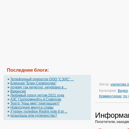
Последнии блоги:
»
Телефонный оператор OOO “СЭЛС” ...
»
Блинная "Блин.Сковородка"
Автор:
vseverske.i
»
почему так неуютно, неубрано в ...
Категория:
Видео
»
Вакансия
»
Любимый город летом 2021 года
Комментарии:
по
»
АЗС Газпромнефть в Северске
»
Театр "Наш мир" приглашает!
»
Новогодняя минута славы
»
Утерен телефон Redmi note 8 pr ...
Информа
»
розыгрыш или хулиганство?
Посетители, находя