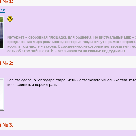
 № 1:
MAS
--------------------
Интернет – свободная площадка для общения. Но виртуальный мир – 
продолжение мира реального, в которых люди живут в рамках опред
норм, в том числе – закона. К сожалению, некоторые пользователи гл
сети об этом забывают. И – оказываются на скамье подсудимых.
 № 2:
Все это сделано благодаря стараниеми бестолкового чиновничества, кот
пора сменить и переизьрать
 № 3: