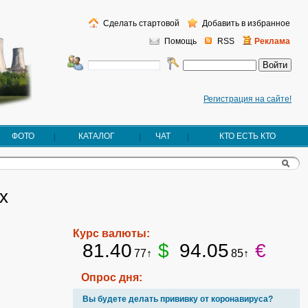
Сделать стартовой
Добавить в избранное
Помощь
RSS
Реклама
Регистрация на сайте!
ФОТО
КАТАЛОГ
ЧАТ
КТО ЕСТЬ КТО
х
Курс валюты:
81.40
$
94.05
€
77↑
85↑
Опрос дня:
Вы будете делать прививку от коронавируса?