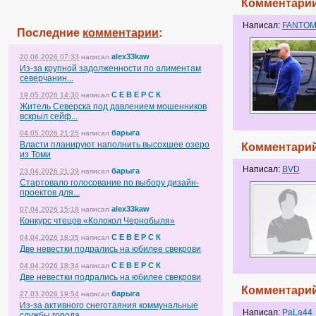
Комментарий
Написал:
FANTO
Последние
комментарии
:
alex33kaw
20.06.2026 07:33
написал
Из-за крупной задолженности по алиментам
северчанин...
С Е В Е Р С К
19.05.2026 14:30
написал
Житель Северска под давлением мошенников
вскрыл сейф...
барыга
04.05.2026 21:25
написал
Власти планируют наполнить высохшее озеро
Комментарий
из Томи
Написал:
BVD
барыга
23.04.2026 21:39
написал
Стартовало голосование по выбору дизайн-
проектов для...
alex33kaw
07.04.2026 15:18
написал
Конкурс чтецов «Колокол Чернобыля»
С Е В Е Р С К
04.04.2026 18:35
написал
Две невестки подрались на юбилее свекрови
С Е В Е Р С К
04.04.2026 18:34
написал
Две невестки подрались на юбилее свекрови
Комментарий
барыга
27.03.2026 19:54
написал
Из-за активного снеготаяния коммунальные
Написал:
PaLa44
службы города...