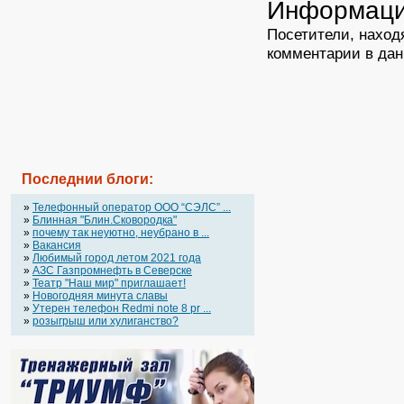
Информац
Посетители, наход
комментарии в дан
Последнии блоги:
»
Телефонный оператор OOO “СЭЛС” ...
»
Блинная "Блин.Сковородка"
»
почему так неуютно, неубрано в ...
»
Вакансия
»
Любимый город летом 2021 года
»
АЗС Газпромнефть в Северске
»
Театр "Наш мир" приглашает!
»
Новогодняя минута славы
»
Утерен телефон Redmi note 8 pr ...
»
розыгрыш или хулиганство?