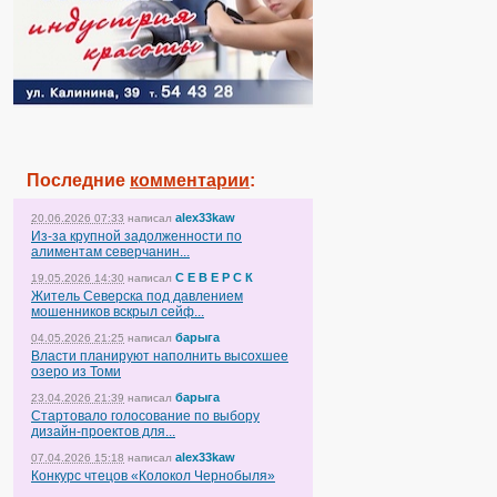
Последние
комментарии
:
alex33kaw
20.06.2026 07:33
написал
Из-за крупной задолженности по
алиментам северчанин...
С Е В Е Р С К
19.05.2026 14:30
написал
Житель Северска под давлением
мошенников вскрыл сейф...
барыга
04.05.2026 21:25
написал
Власти планируют наполнить высохшее
озеро из Томи
барыга
23.04.2026 21:39
написал
Стартовало голосование по выбору
дизайн-проектов для...
alex33kaw
07.04.2026 15:18
написал
Конкурс чтецов «Колокол Чернобыля»