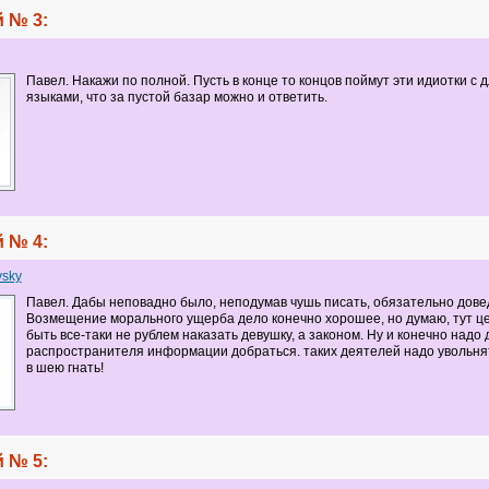
 № 3:
Павел. Накажи по полной. Пусть в конце то концов поймут эти идиотки с
языками, что за пустой базар можно и ответить.
 № 4:
vsky
Павел. Дабы неповадно было, неподумав чушь писать, обязательно довед
Возмещение морального ущерба дело конечно хорошее, но думаю, тут ц
быть все-таки не рублем наказать девушку, а законом. Ну и конечно надо 
распространителя информации добраться. таких деятелей надо увольнят
в шею гнать!
 № 5: