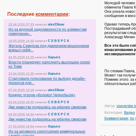
Молодой человек 
обвинила Павла К
Она узнала новост
Последние
комментарии
:
сообщение в мэсс
Однако теперь Кр
alex33kaw
20.06.2026 07:33
написал
Пострадавший обр
Из-за крупной задолженности по алиментам
результатам след
северчанин...
Александр Мячин 
С Е В Е Р С К
19.05.2026 14:30
написал
Все это было со
Житель Северска под давлением мошенников
изнасилованию р
вскрыл сейф...
несовершеннолетн
барыга
04.05.2026 21:25
написал
Власти планируют наполнить высохшее озеро
из Томи
По словам Павла,
барыга
23.04.2026 21:39
написал
Может так получит
Стартовало голосование по выбору дизайн-
Помимо этого. за
проектов для...
обязательных раб
alex33kaw
07.04.2026 15:18
написал
Конкурс чтецов «Колокол Чернобыля»
С Е В Е Р С К
04.04.2026 18:35
написал
Автор:
vseverske.i
Две невестки подрались на юбилее свекрови
Категория:
Видео
С Е В Е Р С К
04.04.2026 18:34
написал
Комментарии:
по
Две невестки подрались на юбилее свекрови
барыга
27.03.2026 19:54
написал
Из-за активного снеготаяния коммунальные
службы города...