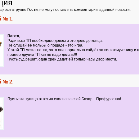
ция
щиеся в группе
Гости
, не могут оставлять комментарии в данной новости.
 № 1:
Павел,
Ради всех ТП необходимо довести это дело до конца.
Не слушай её мольбы о пощаде - это игра.
У этой ТП мозга тю-тю, зато она нормально сойдёт за великомученицу и 
пример другим ТП как не надо делать!!!
Пусть суд решит, один хрен дадут ей только часы двор мести.
 № 2:
Пусть эта тупица ответил сполна за свой Базар... Профурсетка!.