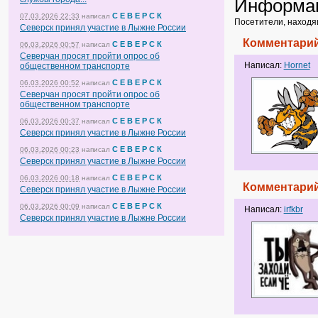
Информа
С Е В Е Р С К
07.03.2026 22:33
написал
Посетители, находя
Северск принял участие в Лыжне России
Комментарий
С Е В Е Р С К
06.03.2026 00:57
написал
Северчан просят пройти опрос об
Написал:
Hornet
общественном транспорте
С Е В Е Р С К
06.03.2026 00:52
написал
Северчан просят пройти опрос об
общественном транспорте
С Е В Е Р С К
06.03.2026 00:37
написал
Северск принял участие в Лыжне России
С Е В Е Р С К
06.03.2026 00:23
написал
Северск принял участие в Лыжне России
С Е В Е Р С К
06.03.2026 00:18
написал
Комментарий
Северск принял участие в Лыжне России
С Е В Е Р С К
06.03.2026 00:09
написал
Написал:
irfkbr
Северск принял участие в Лыжне России