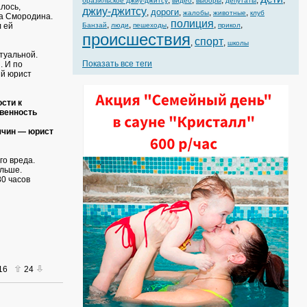
,
,
,
,
,
бразильское джиу-джитсу
видео
выборы
депутаты
лось,
джиу-джитсу
дороги
,
,
,
,
жалобы
животные
клуб
на Смородина.
полиция
,
,
,
,
,
л ей
Банзай
люди
пешеходы
прикол
происшествия
спорт
,
,
школы
туальной.
Показать все теги
. И по
ий юрист
сти к
овенность
ячин — юрист
го вреда.
ольше.
80 часов
016
24