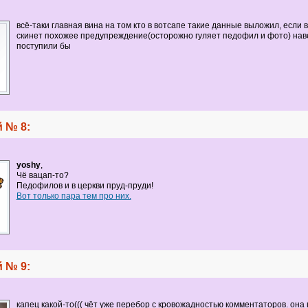
всё-таки главная вина на том кто в вотсапе такие данные выложил, если в
скинет похожее предупреждение(осторожно гуляет педофил и фото) нав
поступили бы
 № 8:
yoshy
,
Чё вацап-то?
Педофилов и в церкви пруд-пруди!
Вот только пара тем про них.
 № 9:
капец какой-то((( чёт уже перебор с кровожадностью комментаторов. она