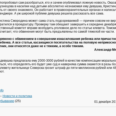
попробовал сам разобраться, кто и зачем опубликовал ложную новость. Оказа
узнецова в насилии над детьми абсолютно незнакомая ему девушка, Кристи
ь от своего знакомого. Он работает в правоохранительных органах и написа
енджере. А уж широкой публике девушка решила рассказать все сама.
истина Смородина может сама стать подозреваемой — причем совсем не вир
атился в прокуратуру. Проверку там обещают завершить к середине декабря
ственный комитет вправе возбудить уголовное дело по статье клевета. Томск
считает, что обвинения могут быть предъявлены по самой тяжелой ее части.
пряжено с обвинением в совершении изнасилования ребенка или причастно
ебенка. А все статьи, касающиеся посягательства на половую неприкосн
их, они относятся даже не к тяжким, а особо тяжким.
Александр М
 девушка предлагала ему 2000-3000 рублей в качестве компенсации морально
ься, что определять его будет уже суд и наверняка сумма окажется в разы б
 клевету жительнице Северска грозит штраф до пяти миллионов рублей или 4
от.
nfo
»
Новости и политика
 убыванию
(25)
01 декабря 2