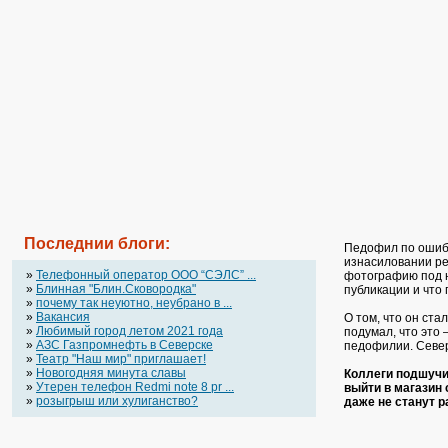
Последнии блоги:
Педофил по ошибк
изнасиловании ре
»
Телефонный оператор OOO “СЭЛС” ...
фотографию под н
»
Блинная "Блин.Сковородка"
публикации и что 
»
почему так неуютно, неубрано в ...
»
Вакансия
О том, что он ст
»
Любимый город летом 2021 года
подумал, что это 
»
АЗС Газпромнефть в Северске
педофилии. Север
»
Театр "Наш мир" приглашает!
»
Новогодняя минута славы
Коллеги подшучив
»
Утерен телефон Redmi note 8 pr ...
выйти в магазин 
»
розыгрыш или хулиганство?
даже не станут р