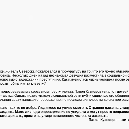
е. Житель Северска пожаловался в прокуратуру на то, что его ложно обвиня
бенка. Несколько дней назад незнакомая девушка разместила в социальной с
овостью о задержании преступника. Как изменилась жизнь человека после о
грозит обидчику за клевету?
ал подозреваемым в серьезном преступлении, Павел Кузнецов узнал от друзей
— шутка. Однако позже увидел в социальной сети публикацию, где его обвинял
чанин сразу написал опровержение, но последствия клеветы до сих пор ощу
ают как-то не добро. Люди косо на улице смотрят. Страшно даже на улиц
сходить. Мало ли люди опровержение не увидели и могут просто неправил
азговаривать, просто на улице невиновного человека закопать.
Павел Кузнецов — жит