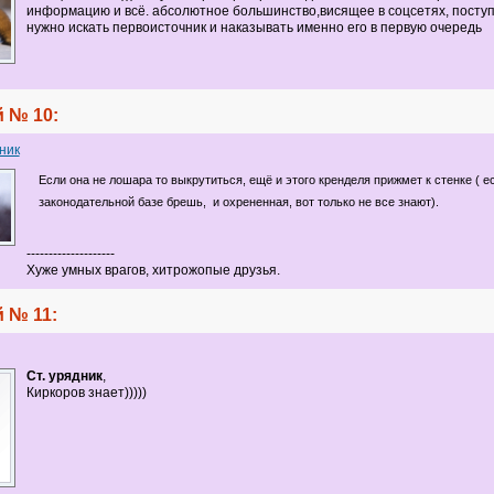
информацию и всё. абсолютное большинство,висящее в соцсетях, поступ
нужно искать первоисточник и наказывать именно его в первую очередь
 № 10:
ник
Если она не лошара то выкрутиться, ещё и этого кренделя прижмет к стенке ( 
законодательной базе брешь, и охрененная, вот только не все знают).
--------------------
Хуже умных врагов, хитрожопые друзья.
 № 11:
Ст. урядник
,
Киркоров знает)))))