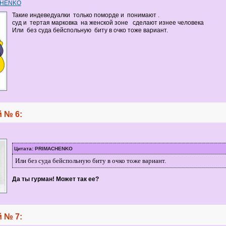
CHENKO
Такие индеведуалки только поморде и понимают .
суд и тертая марковка на женской зоне сделают изнее человека
Или без суда бейспольную биту в очко тоже вариант.
 № 6:
Цитата: PRIMACHENKO
Или без суда бейспольную биту в очко тоже вариант.
Да ты гурман! Может так ее?
 № 7: