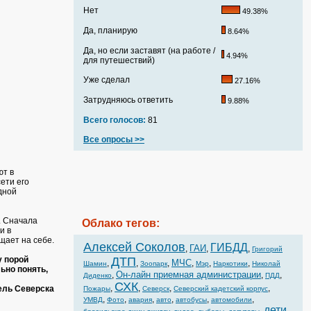
Нет
49.38%
Да, планирую
8.64%
Да, но если заставят (на работе /
4.94%
для путешествий)
Уже сделал
27.16%
Затрудняюсь ответить
9.88%
Всего голосов:
81
Все опросы >>
ют в
ети его
дной
. Сначала
Облако тегов:
и в
щает на себе.
Алексей Соколов
ГИБДД
ГАИ
,
,
,
Григорий
у порой
ДТП
МЧС
,
,
,
,
,
,
Шамин
Зоопарк
Мэр
Наркотики
Николай
ьно понять,
Он-лайн приемная администрации
,
,
,
Диденко
ПДД
СХК
,
,
,
,
ель Северска
Пожары
Северск
Северский кадетский корпус
,
,
,
,
,
,
УМВД
Фото
авария
авто
автобусы
автомобили
дети