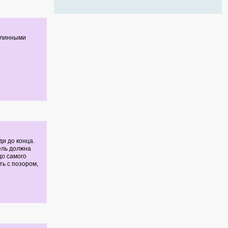
 длинными
и до конца.
ель должна
до самого
ь с позором,