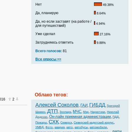
Нет
49.38%
Да, планирую
8.64%
Да, но если заставят (на работе /
4.94%
для путешествий)
Уже сделал
27.16%
Затрудняюсь ответить
9.88%
Всего голосов:
81
Все опросы >>
Облако тегов:
2016
2
Алексей Соколов
ГИБДД
ГАИ
,
,
,
Григорий
ДТП
МЧС
,
,
,
,
,
,
Шамин
Зоопарк
Мэр
Наркотики
Николай
Он-лайн приемная администрации
,
,
,
Диденко
ПДД
СХК
,
,
,
,
Пожары
Северск
Северский кадетский корпус
,
,
,
,
,
,
УМВД
Фото
авария
авто
автобусы
автомобили
дети