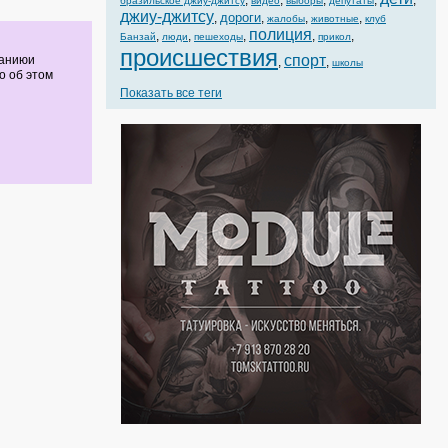
,
,
,
,
,
бразильское джиу-джитсу
видео
выборы
депутаты
джиу-джитсу
дороги
,
,
,
,
жалобы
животные
клуб
полиция
,
,
,
,
,
Банзай
люди
пешеходы
прикол
происшествия
спорт
маниюи
,
,
школы
о об этом
Показать все теги