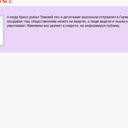
 № 1:
А когда Кресс рубил Томский лес и десятками эшелонов отправлял в Гер
продавая там, общественники ничего не видели, а люди видели и знали,н
умалчивает Жвачкини все держит в секрете, не информируя публику.