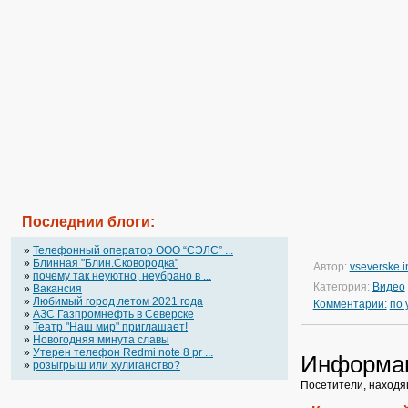
Последнии блоги:
»
Телефонный оператор OOO “СЭЛС” ...
»
Блинная "Блин.Сковородка"
Автор:
vseverske.i
»
почему так неуютно, неубрано в ...
Категория:
Видео
»
Вакансия
»
Любимый город летом 2021 года
Комментарии:
по
»
АЗС Газпромнефть в Северске
»
Театр "Наш мир" приглашает!
»
Новогодняя минута славы
»
Утерен телефон Redmi note 8 pr ...
Информа
»
розыгрыш или хулиганство?
Посетители, находя