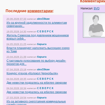
Комментарий
Написал:
BVD
Последние
комментарии
:
alex33kaw
20.06.2026 07:33
написал
Из-за крупной задолженности по алиментам
северчанин...
С Е В Е Р С К
19.05.2026 14:30
написал
Житель Северска под давлением мошенников
вскрыл сейф...
барыга
04.05.2026 21:25
написал
Власти планируют наполнить высохшее озеро
из Томи
барыга
23.04.2026 21:39
написал
Стартовало голосование по выбору дизайн-
проектов для...
alex33kaw
07.04.2026 15:18
написал
Конкурс чтецов «Колокол Чернобыля»
С Е В Е Р С К
04.04.2026 18:35
написал
Две невестки подрались на юбилее свекрови
С Е В Е Р С К
04.04.2026 18:34
написал
Две невестки подрались на юбилее свекрови
барыга
27.03.2026 19:54
написал
Из-за активного снеготаяния коммунальные
службы города...