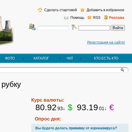
Сделать стартовой
Добавить в избранное
Помощь
RSS
Реклама
Регистрация на сайте!
ФОТО
КАТАЛОГ
ЧАТ
КТО ЕСТЬ КТО
 рубку
Курс валюты:
80.92
$
93.19
€
93↓
01↓
Опрос дня:
Вы будете делать прививку от коронавируса?