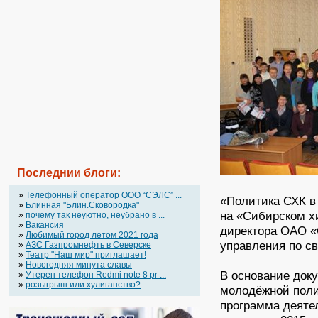
Последнии блоги:
»
Телефонный оператор OOO “СЭЛС” ...
«Политика СХК в
»
Блинная "Блин.Сковородка"
на «Сибирском х
»
почему так неуютно, неубрано в ...
»
Вакансия
директора ОАО «
»
Любимый город летом 2021 года
управления по с
»
АЗС Газпромнефть в Северске
»
Театр "Наш мир" приглашает!
»
Новогодняя минута славы
В основание доку
»
Утерен телефон Redmi note 8 pr ...
»
розыгрыш или хулиганство?
молодёжной поли
программа деяте