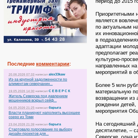
период до 2015 г
Приоритетными 
является вовлеч
по актуальным н
их инновационно
в подразделения
адаптации молод
предполагает ре
культурно-просв
Последние
комментарии
:
направленных на
мероприятий в о
alex33kaw
20.06.2026 07:33
написал
Из-за крупной задолженности по
алиментам северчанин...
Более 5 млн руб
материальную п
С Е В Е Р С К
19.05.2026 14:30
написал
Житель Северска под давлением
возвращении из 
мошенников вскрыл сейф...
рождении детей,
барыга
04.05.2026 21:25
написал
мероприятия Общ
Власти планируют наполнить высохшее
озеро из Томи
На сегодняшний 
барыга
23.04.2026 21:39
написал
Стартовало голосование по выбору
десятилетие, – с
дизайн-проектов для...
Северске, одна 