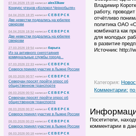
alex33kaw
07.04.2026 15:18
написал
Владимир Коротк
Конкурс чтецов «Колокол Чернобыля»
работу, проводит
С Е В Е Р С К
04.04.2026 18:35
написал
отчётливо поним
Две невестки подрались на юбилее
политика ОАО «
свекрови
комбината как пр
С Е В Е Р С К
04.04.2026 18:34
написал
для молодых раб
Две невестки подрались на юбилее
свекрови
в развитие предп
барыга
27.03.2026 19:54
написал
Источник: http://
Из-за активного снеготаяния
коммунальные службы города...
С Е В Е Р С К
07.03.2026 22:33
написал
Северск принял участие в Лыжне России
С Е В Е Р С К
06.03.2026 00:57
написал
Северчан просят пройти опрос об
Категория:
Новос
общественном транспорте
Комментарии:
по
С Е В Е Р С К
06.03.2026 00:52
написал
Северчан просят пройти опрос об
общественном транспорте
Информац
С Е В Е Р С К
06.03.2026 00:37
написал
Северск принял участие в Лыжне России
Посетители, наход
С Е В Е Р С К
06.03.2026 00:23
написал
комментарии в дан
Северск принял участие в Лыжне России
С Е В Е Р С К
06.03.2026 00:18
написал