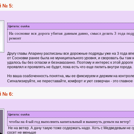
 № 5:
Цитата: cuska
На сосновке вся дорога убитая давным давно, смысл делать 3 года по
ремонт
Другу главы Апарину расписаны все дорожные подряды уже на 3 года впе
от Сосновки ранее была не муниципального уровня, и своровать бы там н
удалось бы без огласки и безнаказанно. Поэтому и интерес к этой дороге
проявлял и проявлять не будет, пока есть что еще пилить внутри города.
Но ваша озабоченность понятна, мы ее фиксируем и держим на контроле
Сигнализируйте, не переставайте, комфорт и уют северчан - это главное
 № 6:
Цитата: cuska
чтобы на 4-ый год выполнить капитальный и выкинуть деньги на ветер!
Не на ветер. А дачу такую тоже содержать надо. Хоть с Медведевым не с
сосет не меньше