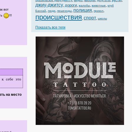
,
,
,
,
,
бразильское джиу-джитсу
видео
выборы
депутаты
джиу-джитсу
дороги
,
,
,
,
жалобы
животные
клуб
ак вот
полиция
,
,
,
,
,
Банзай
люди
пешеходы
прикол
происшествия
ть
!!!
спорт
,
,
школы
Показать все теги
 к себе это
зть на место