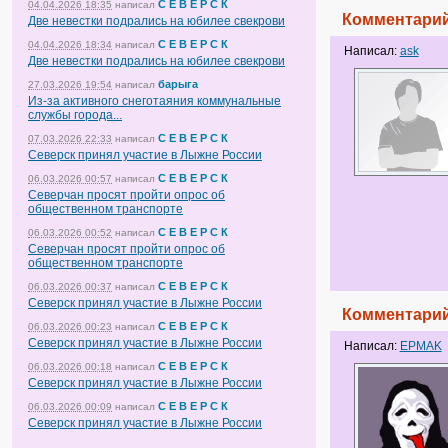
С Е В Е Р С К
04.04.2026 18:35
написал
Комментарий
Две невестки подрались на юбилее свекрови
С Е В Е Р С К
04.04.2026 18:34
написал
Написал:
ask
Две невестки подрались на юбилее свекрови
барыга
27.03.2026 19:54
написал
Из-за активного снеготаяния коммунальные
службы города...
С Е В Е Р С К
07.03.2026 22:33
написал
Северск принял участие в Лыжне России
С Е В Е Р С К
06.03.2026 00:57
написал
Северчан просят пройти опрос об
общественном транспорте
С Е В Е Р С К
06.03.2026 00:52
написал
Северчан просят пройти опрос об
общественном транспорте
С Е В Е Р С К
06.03.2026 00:37
написал
Северск принял участие в Лыжне России
Комментарий
С Е В Е Р С К
06.03.2026 00:23
написал
Северск принял участие в Лыжне России
Написал:
EPMAK
С Е В Е Р С К
06.03.2026 00:18
написал
Северск принял участие в Лыжне России
С Е В Е Р С К
06.03.2026 00:09
написал
Северск принял участие в Лыжне России