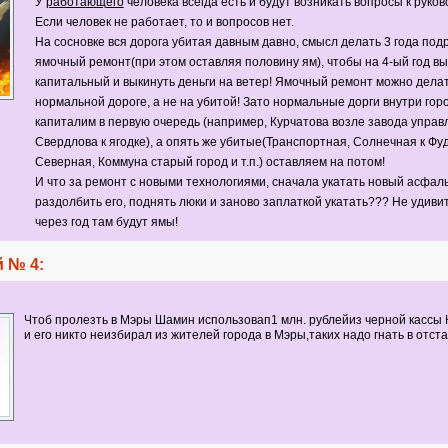
У
работающего
человека всегда есть и будут возникать вопросы к руков
Если человек не работает, то и вопросов нет.
На сосновке вся дорога убитая давным давно, смысл делать 3 года под
ямочный ремонт(при этом оставляя половину ям), чтобы на 4-ый год в
капитальный и выкинуть деньги на ветер! Ямочный ремонт можно делат
нормальной дороге, а не на убитой! Зато нормальные дорги внутри го
капиталим в первую очередь (например, Курчатова возле завода управ
Свердлова к ягодке), а опять же убитые(Транспортная, Солнечная к Фу
Северная, Коммуна старый город и т.п.) оставляем на потом!
И что за ремонт с новыми технологиями, сначала укатать новый асфаль
раздолбить его, поднять люки и заново заплаткой укатать??? Не удивит
через год там будут ямы!
 № 4:
Чтоб пролезть в Мэры Шамин использовап1 млн. рублейиз черной кассы 
и его никто неизбирал из жителей города в Мэры,таких надо гнать в отста