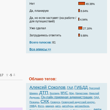
Нет
49.38%
Да, планирую
8.64%
Да, но если заставят (на работе /
4.94%
для путешествий)
Уже сделал
27.16%
Затрудняюсь ответить
9.88%
Всего голосов:
81
Все опросы >>
017
-5
Облако тегов:
Алексей Соколов
ГИБДД
ГАИ
,
,
,
Григорий
ДТП
МЧС
,
,
,
,
,
,
Шамин
Зоопарк
Мэр
Наркотики
Николай
Он-лайн приемная администрации
,
,
,
Диденко
ПДД
СХК
,
,
,
,
Пожары
Северск
Северский кадетский корпус
,
,
,
,
,
,
УМВД
Фото
авария
авто
автобусы
автомобили
дети