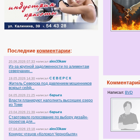
Последние
комментарии
:
alex33kaw
20.06.2026 07:33
написал
Из-за крупной задолженности по алиментам
северчанин...
С Е В Е Р С К
19.05.2026 14:30
написал
Комментарий
Житель Северска под давлением мошенников
вскрыл сейф...
Написал:
BVD
барыга
04.05.2026 21:25
написал
Власти планируют наполнить высохшее озеро
из Томи
барыга
23.04.2026 21:39
написал
Стартовало голосование по выбору дизайн-
проектов для...
alex33kaw
07.04.2026 15:18
написал
Конкурс чтецов «Колокол Чернобыля»