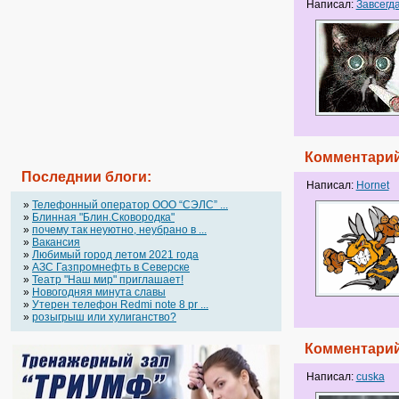
Написал:
Завсегд
Комментарий
Последнии блоги:
Написал:
Hornet
»
Телефонный оператор OOO “СЭЛС” ...
»
Блинная "Блин.Сковородка"
»
почему так неуютно, неубрано в ...
»
Вакансия
»
Любимый город летом 2021 года
»
АЗС Газпромнефть в Северске
»
Театр "Наш мир" приглашает!
»
Новогодняя минута славы
»
Утерен телефон Redmi note 8 pr ...
»
розыгрыш или хулиганство?
Комментарий
Написал:
cuska