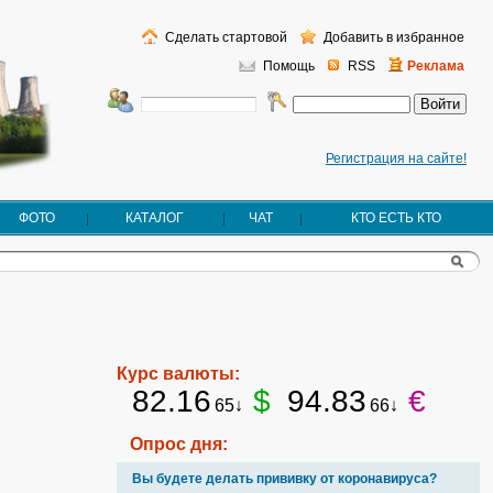
Сделать стартовой
Добавить в избранное
Помощь
RSS
Реклама
Регистрация на сайте!
ФОТО
КАТАЛОГ
ЧАТ
КТО ЕСТЬ КТО
Курс валюты:
82.16
$
94.83
€
65↓
66↓
Опрос дня:
Вы будете делать прививку от коронавируса?