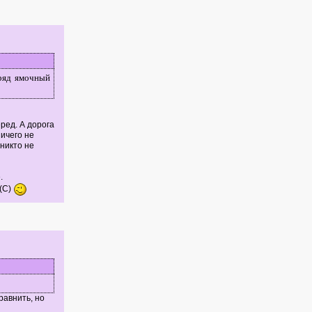
дряд ямочный
ред. А дорога
ичего не
 никто не
.
 (C)
равнить, но