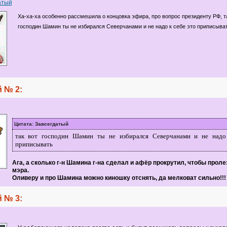
атый
Ха-ха-ха особенно рассмешила о концовка эфира, про вопрос президенту РФ, т
господин Шамин ты не избирался Северчанами и не надо к себе это приписыва
 № 2:
Цитата: Завсегдатый
так вот господин Шамин ты не избирался Северчанами и не надо
приписывать
Ага, а сколько г-н Шамина г-на сделал и афёр прокрутил, чтобы проле
мэра.
Оливеру и про Шамина можно киношку отснять, да мелковат сильно!!!
 № 3: