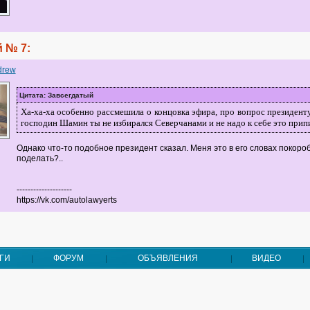
 № 7:
drew
Цитата: Завсегдатый
Ха-ха-ха особенно рассмешила о концовка эфира, про вопрос президенту
господин Шамин ты не избирался Северчанами и не надо к себе это прип
Однако что-то подобное президент сказал. Меня это в его словах покороб
поделать?..
--------------------
https://vk.com/autolawyerts
ГИ
ФОРУМ
ОБЪЯВЛЕНИЯ
ВИДЕО