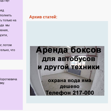
одству!
ряд
ыполнить
Архив статей:
ь только на
рода мы
ления,
дсити,
т, потом
ельно, что
Короткевича
вку.