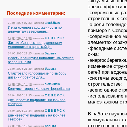
-актуальные про
энергоэффективн
-современные ра
Последние
комментарии
:
строительных со
alex33kaw
20.06.2026 07:33
написал
-о роли телевиде
Из-за крупной задолженности по
примере г. Северс
алиментам северчанин...
-современнное м
С Е В Е Р С К
19.05.2026 14:30
написал
элементах ограж
Житель Северска под давлением
мошенников вскрыл сейф...
-фасадные систе
окна;
барыга
04.05.2026 21:25
написал
Власти планируют наполнить высохшее
-энергосберегаю
озеро из Томи
изменение струк
барыга
23.04.2026 21:39
написал
сетей при водон
Стартовало голосование по выбору
-системы водопо
дизайн-проектов для...
строительстве;
alex33kaw
07.04.2026 15:18
написал
Конкурс чтецов «Колокол Чернобыля»
-всепогодное стр
-использование 
С Е В Е Р С К
04.04.2026 18:35
написал
Две невестки подрались на юбилее
малоэтажном стр
свекрови
С Е В Е Р С К
04.04.2026 18:34
написал
В работе научно
Две невестки подрались на юбилее
коммунальных сл
свекрови
строительных ор
барыга
27.03.2026 19:54
написал