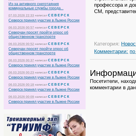
Из-за активного снеготаяния
профессора и до
коммунальные службы города...
СМ, представит
С Е В Е Р С К
07.03.2026 22:33
написал
Северск принял участие в Лыжне России
С Е В Е Р С К
06.03.2026 00:57
написал
Северчан просят пройти опрос об
общественном транспорте
Категория:
Новос
С Е В Е Р С К
06.03.2026 00:52
написал
Северчан просят пройти опрос об
Комментарии:
по
общественном транспорте
С Е В Е Р С К
06.03.2026 00:37
написал
Северск принял участие в Лыжне России
Информац
С Е В Е Р С К
06.03.2026 00:23
написал
Северск принял участие в Лыжне России
Посетители, наход
С Е В Е Р С К
06.03.2026 00:18
написал
комментарии в дан
Северск принял участие в Лыжне России
С Е В Е Р С К
06.03.2026 00:09
написал
Северск принял участие в Лыжне России