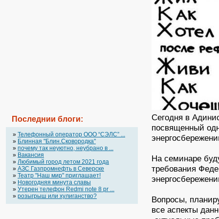
Сегодня в Адини
Последнии блоги:
посвященный од
»
Телефонный оператор OOO “СЭЛС” ...
энергосбережени
»
Блинная "Блин.Сковородка"
»
почему так неуютно, неубрано в ...
»
Вакансия
На семинаре буд
»
Любимый город летом 2021 года
требования Федер
»
АЗС Газпромнефть в Северске
»
Театр "Наш мир" приглашает!
энергосбережени
»
Новогодняя минута славы
»
Утерен телефон Redmi note 8 pr ...
»
розыгрыш или хулиганство?
Вопросы, планир
все аспекты данн