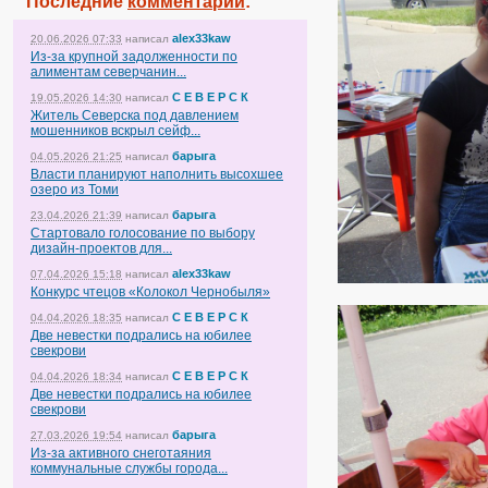
Последние
комментарии
:
alex33kaw
20.06.2026 07:33
написал
Из-за крупной задолженности по
алиментам северчанин...
С Е В Е Р С К
19.05.2026 14:30
написал
Житель Северска под давлением
мошенников вскрыл сейф...
барыга
04.05.2026 21:25
написал
Власти планируют наполнить высохшее
озеро из Томи
барыга
23.04.2026 21:39
написал
Стартовало голосование по выбору
дизайн-проектов для...
alex33kaw
07.04.2026 15:18
написал
Конкурс чтецов «Колокол Чернобыля»
С Е В Е Р С К
04.04.2026 18:35
написал
Две невестки подрались на юбилее
свекрови
С Е В Е Р С К
04.04.2026 18:34
написал
Две невестки подрались на юбилее
свекрови
барыга
27.03.2026 19:54
написал
Из-за активного снеготаяния
коммунальные службы города...