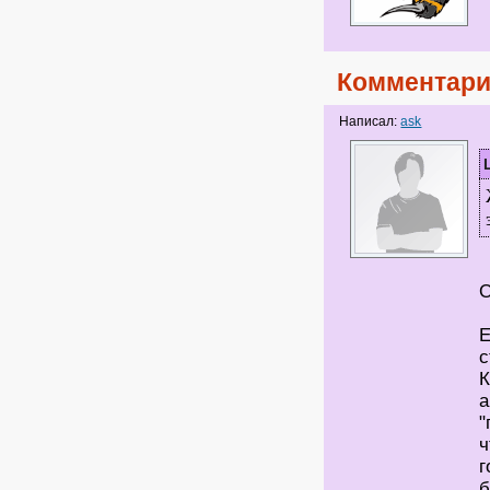
Комментари
Написал:
ask
Е
с
К
а
"
ч
г
б