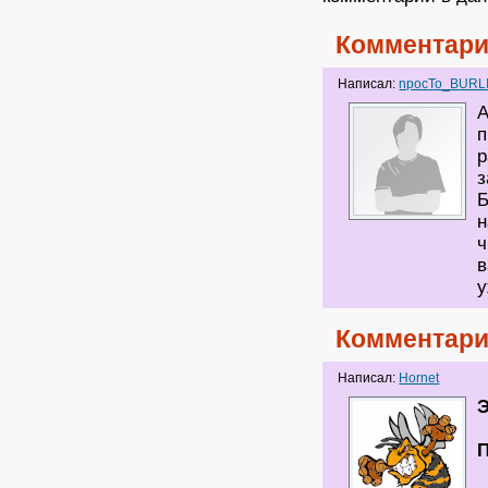
Комментари
Написал:
npocTo_BURL
А
п
р
з
Б
н
ч
в
у
Комментари
Написал:
Hornet
Э
П