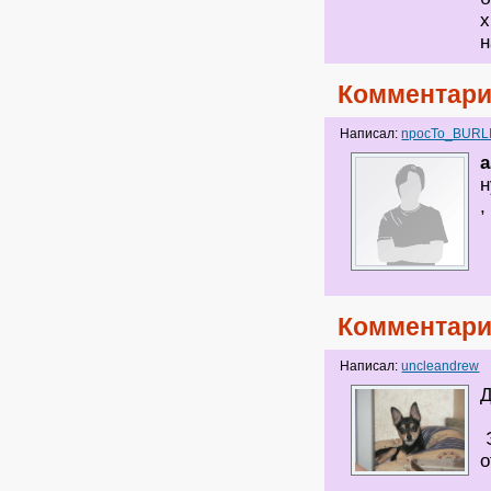
х
н
Комментари
Написал:
npocTo_BURL
a
н
,
Комментари
Написал:
uncleandrew
Д
Э
о