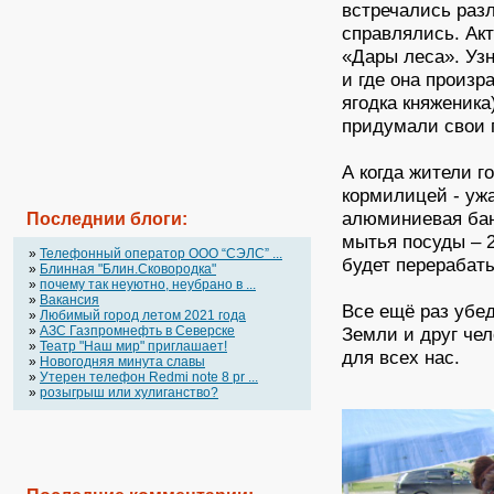
встречались раз
справлялись. Ак
«Дары леса». Уз
и где она произр
ягодка княженик
придумали свои 
А когда жители г
кормилицей - уж
алюминиевая банк
Последнии блоги:
мытья посуды – 2
»
Телефонный оператор OOO “СЭЛС” ...
будет перерабаты
»
Блинная "Блин.Сковородка"
»
почему так неуютно, неубрано в ...
»
Вакансия
Все ещё раз убе
»
Любимый город летом 2021 года
Земли и друг чел
»
АЗС Газпромнефть в Северске
»
Театр "Наш мир" приглашает!
для всех нас.
»
Новогодняя минута славы
»
Утерен телефон Redmi note 8 pr ...
»
розыгрыш или хулиганство?