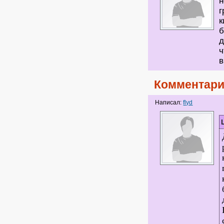
н
г
к
б
д
ч
в
Комментари
Написал:
flyd