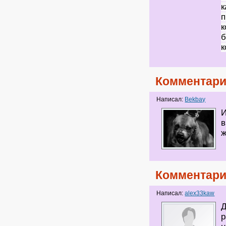
к
п
к
б
к
Комментари
Написал:
Bekbay
И
в
ж
Комментари
Написал:
alex33kaw
Д
р