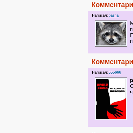
Комментари
Написал:
pasha
М
п
П
Комментари
Написал:
555666
p
С
ч