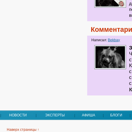
д
п
в
Комментари
Написал:
Bekbay
Ч
с
К
с
с
с
НОВОСТИ
ЭКСПЕРТЫ
АФИША
БЛОГИ
Наверх страницы ↑