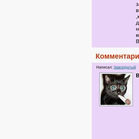
з
в
,
д
н
к
В
Комментари
Написал:
Завсегдатый