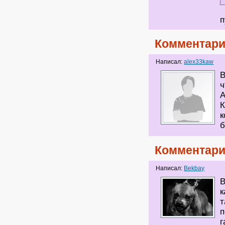
п
Комментари
Написал:
alex33kaw
В
ч
А
К
к
б
Комментари
Написал:
Bekbay
В
к
т
п
г