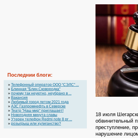
Последнии блоги:
»
Телефонный оператор OOO “СЭЛС” ...
»
Блинная "Блин.Сковородка"
»
почему так неуютно, неубрано в ...
»
Вакансия
»
Любимый город летом 2021 года
»
АЗС Газпромнефть в Северске
»
Театр "Наш мир" приглашает!
18 июля Шегарск
»
Новогодняя минута славы
»
Утерен телефон Redmi note 8 pr ...
обвинительный п
»
розыгрыш или хулиганство?
преступление, пр
нарушение лицом