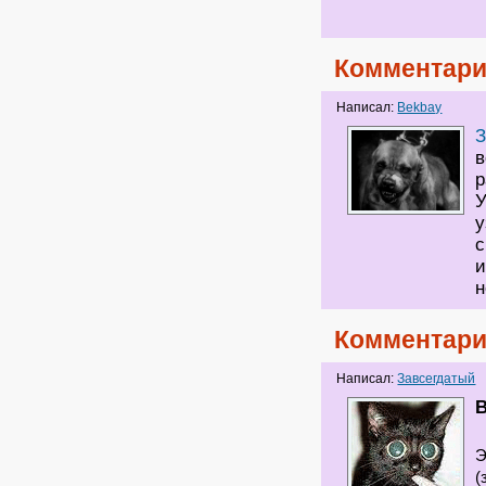
Комментари
Написал:
Bekbay
З
в
р
У
у
с
и
н
Комментари
Написал:
Завсегдатый
Э
(