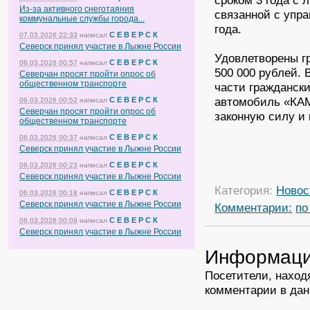
сроком 3 года с
Из-за активного снеготаяния
связанной с упр
коммунальные службы города...
года.
С Е В Е Р С К
07.03.2026 22:33
написал
Северск принял участие в Лыжне России
Удовлетворены г
С Е В Е Р С К
06.03.2026 00:57
написал
500 000 рублей. 
Северчан просят пройти опрос об
общественном транспорте
части гражданск
автомобиль «КАМ
С Е В Е Р С К
06.03.2026 00:52
написал
Северчан просят пройти опрос об
законную силу и
общественном транспорте
С Е В Е Р С К
06.03.2026 00:37
написал
Северск принял участие в Лыжне России
С Е В Е Р С К
06.03.2026 00:23
написал
Северск принял участие в Лыжне России
Категория:
Новос
С Е В Е Р С К
06.03.2026 00:18
написал
Северск принял участие в Лыжне России
Комментарии:
по
С Е В Е Р С К
06.03.2026 00:09
написал
Северск принял участие в Лыжне России
Информац
Посетители, наход
комментарии в дан