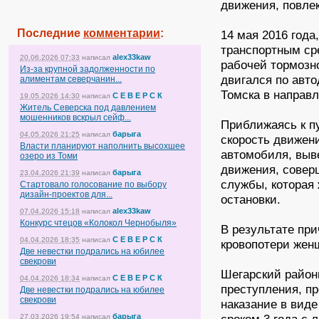
движения, повле
Последние
комментарии
:
14 мая 2016 год
транспортным ср
alex33kaw
20.06.2026 07:33
написал
рабочей тормозн
Из-за крупной задолженности по
двигался по авто
алиментам северчанин...
Томска в направл
С Е В Е Р С К
19.05.2026 14:30
написал
Житель Северска под давлением
мошенников вскрыл сейф...
Приближаясь к п
барыга
04.05.2026 21:25
написал
скорость движен
Власти планируют наполнить высохшее
автомобиля, выв
озеро из Томи
движения, совер
барыга
23.04.2026 21:39
написал
службы, которая
Стартовало голосование по выбору
дизайн-проектов для...
остановки.
alex33kaw
07.04.2026 15:18
написал
Конкурс чтецов «Колокол Чернобыля»
В результате пр
С Е В Е Р С К
04.04.2026 18:35
написал
кровопотери жен
Две невестки подрались на юбилее
свекрови
Шегарский район
С Е В Е Р С К
04.04.2026 18:34
написал
преступления, пр
Две невестки подрались на юбилее
свекрови
наказание в вид
барыга
27.03.2026 19:54
написал