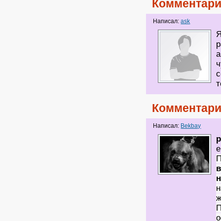
Комментари
Написал:
ask
Я
р
а
ч
с
т
Комментари
Написал:
Bekbay
p
е
П
н
н
ж
П
о